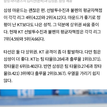
삼성 라이온즈의 김지찬(왼쪽)과 김성윤. 삼성 제공
삼성 마운드는 괜찮은 편. 선발투수진과 불펜의 평균자책점
이 각각 리그 4위(4.22)와 2위(4.12)다. 마운드가 좋기로 정
평이 난 KT보다도 나은 성적. 그 덕분에 상위권 싸움 중이
다. 현재 KT 선발투수진과 불펜의 평균자책점은 각각 리그
7위(4.59)와 5위(4.66)다.
타선은 둘 다 상위권. KT 공격이 좀 더 활발하다. 다만 힘은
삼성이 더 좋다. KT는 팀 타율(0.284)과 출루율 1위(0.371).
장타율은 6위(0.402)다. 반면 삼성은 팀 타율(0.274)과 장타
율(0.421) 3위에다 출루율 2위(0.367). 우열을 가리기 쉽지
않다.