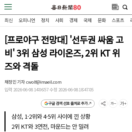
최신
오피니언
정치
사회
경제
국제
문화
스포츠
[프로야구 전망대] '선두권 싸움 고
비' 3위 삼성 라이온즈, 2위 KT 위
즈와 격돌
채정민 기자
cwolf@imaeil.com
입력 2026-06-08 14:06:57 수정 2026-06-08 18:47:05
구글 검색 선호 출처로 추가
삼성, 1·2위와 4·5위 사이에 낀 상황
2위 KT와 3연전, 마운드는 안 밀려