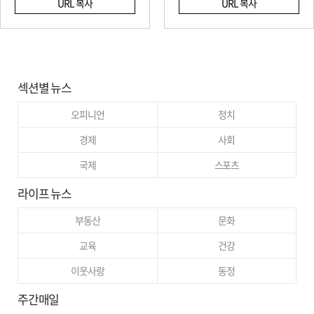
URL 복사
URL 복사
섹션별 뉴스
오피니언
정치
경제
사회
국제
스포츠
라이프 뉴스
부동산
문화
교육
건강
이웃사랑
동정
주간매일