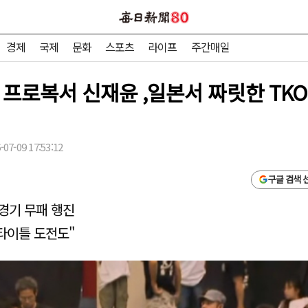
경제
국제
문화
스포츠
라이프
주간매일
 프로복서 신재윤 ,일본서 짜릿한 TK
07-09 17:53:12
구글 검색 
5경기 무패 행진
 타이틀 도전도"