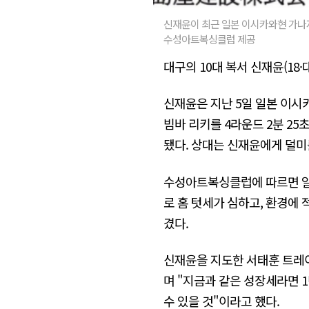
신재윤이 최근 일본 이시카와현 가나자
수성아트복싱클럽 제공
대구의 10대 복서 신재윤(18
신재윤은 지난 5일 일본 이시
빔바 리키를 4라운드 2분 25
됐다. 상대는 신재윤에게 덜미를
수성아트복싱클럽에 따르면 일본 
로 홈 텃세가 심하고, 환경에
겼다.
신재윤을 지도한 서태훈 트레이
며 "지금과 같은 성장세라면 1
수 있을 것"이라고 했다.