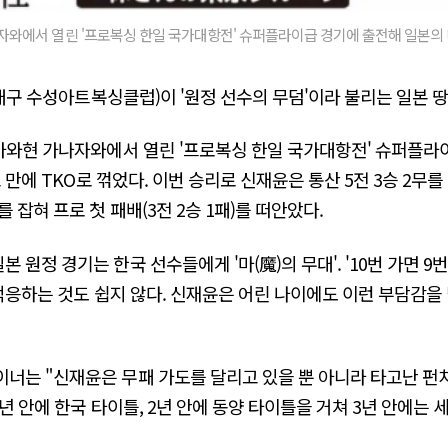
와에서 열린 '프로복싱 한일 국가대항전' 슈퍼플라이급 경기에 출전해 일본의 비
·대구 수성아트복싱클럽)이 '원정 선수의 무덤'이라 불리는 일본 
카와현 가나자와에서 열린 '프로복싱 한일 국가대항전' 슈퍼플라
초 만에 TKO로 꺾었다. 이번 승리로 신재윤은 통산 5전 3승 2무
 잡혀 프로 첫 패배(3전 2승 1패)를 떠안았다.
원정 경기는 한국 선수들에게 '마(魔)의 무대'. '10번 가면 9
 적응하는 것도 쉽지 않다. 신재윤은 어린 나이에도 이런 부담감을
너는 "신재윤은 무패 가도를 달리고 있을 뿐 아니라 타고난 펀
년 안에 한국 타이틀, 2년 안에 동양 타이틀을 거쳐 3년 안에는