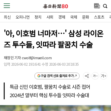
최신
오피니언
정치
사회
경제
국제
문화
스포츠
'아, 이호범 너마저…' 삼성 라이온
즈 투수들, 잇따라 팔꿈치 수술
채정민 기자
cwolf@imaeil.com
입력 2026-06-02 19:16:41 수정 2026-06-03 20:18:35
구글 검색 선호 출처로 추가
특급 신인 이호범, 팔꿈치 수술로 시즌 접어
2024년 말부터 핵심 투수들 잇따라 수술대