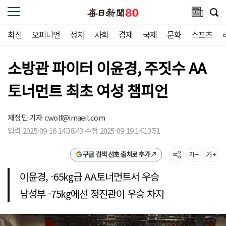
최신
오피니언
정치
사회
경제
국제
문화
스포츠
소방관 파이터 이윤경, 주짓수 AA
토너먼트 최초 여성 챔피언
채정민 기자
cwolf@imaeil.com
입력 2025-09-16 14:38:43 수정 2025-09-19 14:13:51
구글 검색 선호 출처로 추가
이윤경, -65㎏급 AA토너먼트서 우승
남성부 -75㎏에선 정진관이 우승 차지