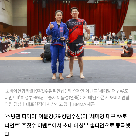
'뽀빠이연합의원 K주짓수챔피언십3'의 스페셜 이벤트 '세미앙 대구AA토
너먼트II' 여성부 -65㎏ 우승자 이윤경(왼쪽)에게 메인 스폰서 뽀빠이연합
의원 김성배 대표원장이 시상하고 있다. KMMA 제공
'소방관 파이터' 이윤경(36·킹덤수성)이 '세미앙 대구 AA토
너먼트' 주짓수 이벤트에서 초대 여성부 챔피언으로 등극했
다.