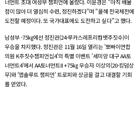
너먼트 초대 여성부 챔피언에 올랐다. 이윤경은 "아직 배울
점이 많아 더 열심히 수련, 정진하겠다"며 "올해 전국체전에
도전할 예정이다. 또 국가대표에도 도전하고 싶다"고 했다.
남성부 -75㎏에선 정진관(24·루카스레프리컴뱃주짓수)이
우승을 차지했다. 정진관은 11월 16일 열리는 '뽀빠이연합
의원 K주짓수챔피언십4'의 특별 이벤트 '세미앙 대구 AA토
너먼트4'에서 AA토너먼트II +75㎏ 우승자 이상의(20·킹덤상
무)와 '앱솔루트 챔피언' 트로피와 상금을 걸고 대결할 기회
를 얻었다.