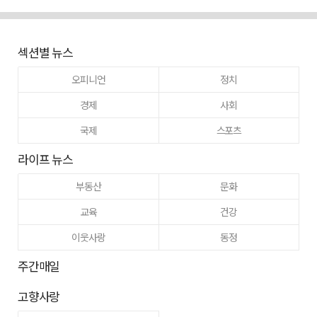
섹션별 뉴스
오피니언
정치
경제
사회
국제
스포츠
라이프 뉴스
부동산
문화
교육
건강
이웃사랑
동정
주간매일
고향사랑