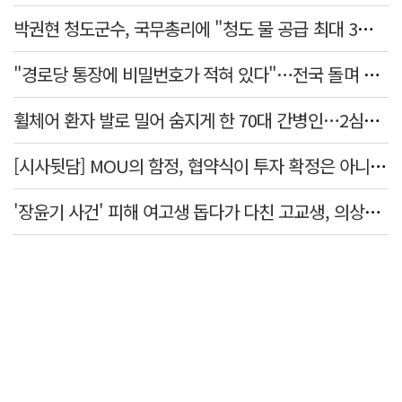
박권현 청도군수, 국무총리에 "청도 물 공급 최대 3만t 늘려달라"
"경로당 통장에 비밀번호가 적혀 있다"…전국 돌며 경로당 13곳 턴 30대 구속
휠체어 환자 발로 밀어 숨지게 한 70대 간병인…2심도 집행유예
[시사뒷담] MOU의 함정, 협약식이 투자 확정은 아니긴 해
'장윤기 사건' 피해 여고생 돕다가 다친 고교생, 의상자 인정