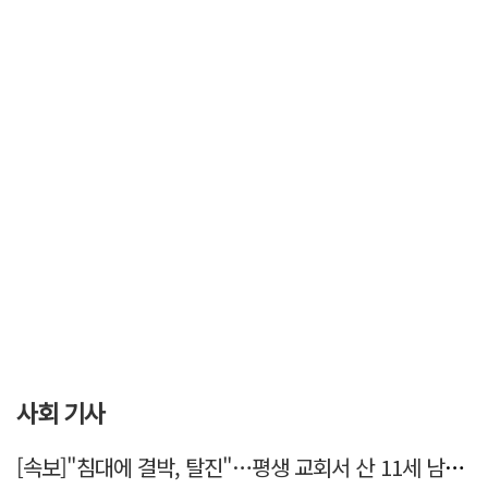
사회 기사
[속보]"침대에 결박, 탈진"…평생 교회서 산 11세 남아, 병원 이송 끝 숨져