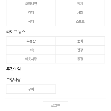
오피니언
정치
경제
사회
국제
스포츠
라이프 뉴스
부동산
문화
교육
건강
이웃사랑
동정
주간매일
고향사랑
구미
로그인