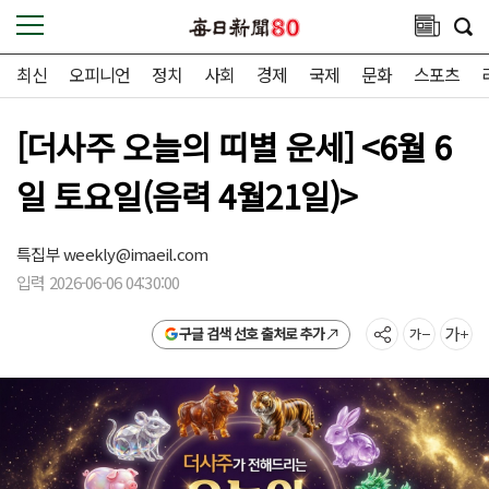
최신
오피니언
정치
사회
경제
국제
문화
스포츠
[더사주 오늘의 띠별 운세] <6월 6
일 토요일(음력 4월21일)>
특집부
weekly@imaeil.com
입력 2026-06-06 04:30:00
구글 검색 선호 출처로 추가