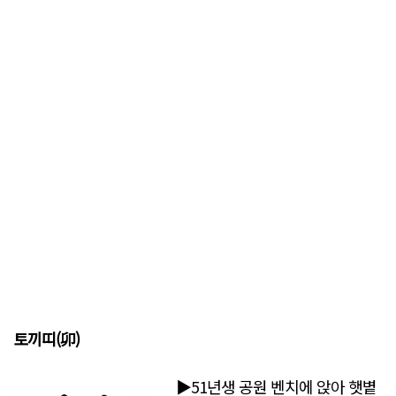
토끼띠(
卯)
▶51년생 공원 벤치에 앉아 햇볕