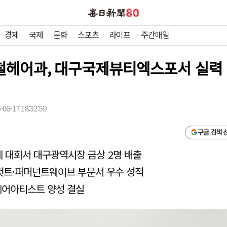
경제
국제
문화
스포츠
라이프
주간매일
철헤어과, 대구국제뷰티엑스포서 실력
06-17 18:32:59
구글 검색 
 대회서 대구광역시장 금상 2명 배출
 컷트·퍼머넌트웨이브 부문서 우수 성적
헤어아티스트 양성 결실