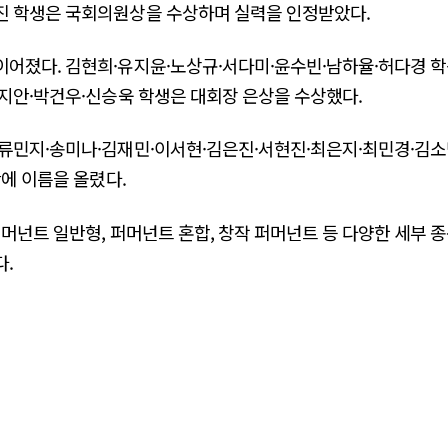
진 학생은 국회의원상을 수상하며 실력을 인정받았다.
어졌다. 김현희·유지윤·노상규·서다미·윤수빈·남하율·허다경 학
지안·박건우·신승욱 학생은 대회장 은상을 수상했다.
류민지·송미나·김재민·이서현·김은진·서현진·최은지·최민경·김소
단에 이름을 올렸다.
퍼머넌트 일반형, 퍼머넌트 혼합, 창작 퍼머넌트 등 다양한 세부 
다.