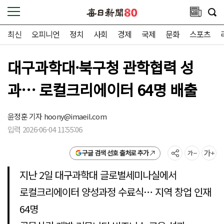
최신
오피니언
정치
사회
경제
국제
문화
스포츠
대구과학대·북구청 관학협력 성
과… 로컬크리에이터 64명 배출
윤정훈 기자
hoony@imaeil.com
입력 2026-06-04 11:55:06
구글 검색 선호 출처로 추가
지난 2일 대구과학대 글로벌세미나실에서
로컬크리에이터 양성과정 수료식… 지역 창업 인재
64명