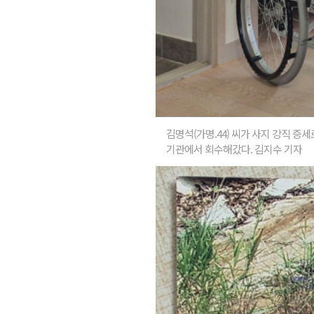
김명석(가명.44) 씨가 사지 강직 증
기관에서 회수해갔다. 김지수 기자