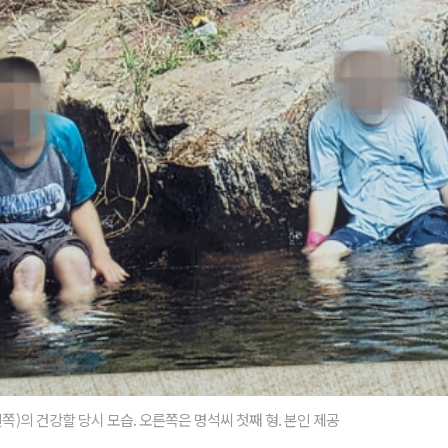
(왼쪽)의 건강할 당시 모습. 오른쪽은 명석씨 첫째 형. 본인 제공