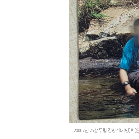
20007년 25살 무렵 김명석(가명)씨