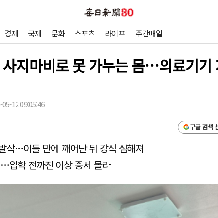
경제
국제
문화
스포츠
라이프
주간매일
 전 사지마비로 못 가누는 몸…의료기기
05-12 09:05:46
구글 검색 
전 발작…이틀 만에 깨어난 뒤 강직 심해져
애…입학 전까진 이상 증세 몰라