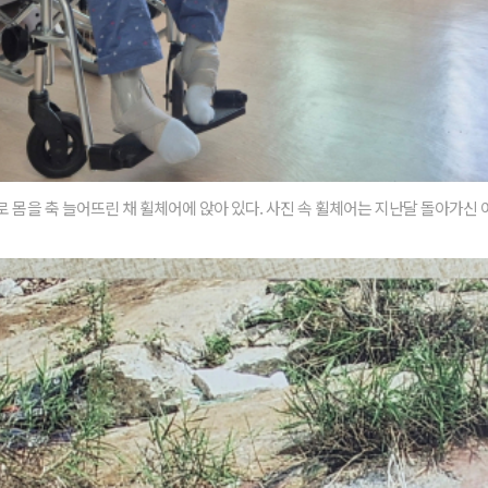
세로 몸을 축 늘어뜨린 채 휠체어에 앉아 있다. 사진 속 휠체어는 지난달 돌아가신