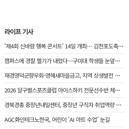
라이프 기사
'제4회 신바람 행복 콘서트' 14일 개최… 김천포도축제와 연계해 활력 더한다
캠퍼스에 경찰 헬기가 내렸다…구미대 학생들 눈앞서 펼쳐진 참수리의 위용
재경영덕군향우회-영해새마을금고, 지역 상생발전 업무협약(MOU) 체결
2026 달구벌스포츠클럽 아이스하키 전문선수반 체력측정 및 학부모 간담회 개최
경북경총 중장년내일센터, 중장년 구직자 취업역량 강화 2차 교육 '성료'
AGC화인테크노한국, 어린이 'AI 아트 수업' 눈길