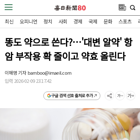
최신
오피니언
정치
사회
경제
국제
문화
스포츠
똥도 약으로 쓴다?…'대변 알약' 항
암 부작용 확 줄이고 약효 올린다
이해명 기자
bamboo@imaeil.com
입력 2026-02-09 23:17:42
구글 검색 선호 출처로 추가