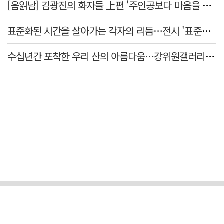
[음읽남] 김광진의 화자들 上편 '주인공보다 마음을 쓴 사람'
표준화된 시간을 살아가는 각자의 리듬…전시 '표준시차'
수십년간 포착한 우리 산의 아름다움…강위원갤러리 '팔공·지리展' 개최