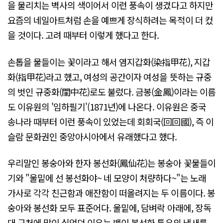
을 물리치는 벽사의 색이어서 이런 풍속이 생겼다고 하지만
요즘의 네일아트처럼 손을 예쁘게 장식하려는 목적이 더 컸
을 것이다. 고려 때부터 이렇게 했다고 한다.
손톱을 물들이는 꽃이라고 해서 염지갑화(染指甲花), 지갑
화(指甲花)라고 했고, 여성의 공간이자 여성을 뜻하는 규중
의 벗인 규중화(閨中花)로도 불렀다. 금봉(金鳳)이라는 이름
도 이유원의 '임하필기'(1871년)에 나온다. 이유원은 중국
송나라 때부터 이런 풍속이 있었는데 회회국(回回國), 즉 이
슬람 문화권인 중앙아시아에서 유래했다고 했다.
우리말인 봉숭아와 한자 봉선화(鳳仙花)는 봉숭아 꽃물들이
기와 "울밑에 선 봉선화야~ 네 모양이 처량하다~"는 노래
가사로 각각 친근함과 애잔함이 떠올려지는 두 이름이다. 봉
숭아와 봉선화 모두 표준어다. 울밑에, 담벼락 아래에, 장독
대 근처에 많이 심었던 이유는 뱀이 봉선화 특유의 냄새를