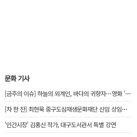
문화 기사
[금주의 이슈] 하늘의 외계인, 바다의 귀향자…영화 '호프'와 '오디세이'
[차 한 잔] 최현묵 중구도심재생문화재단 신임 상임이사 "서문시장·경상감영 등 지역 자원 활용…문화의 일상화"
'인간시장' 김홍신 작가, 대구도서관서 특별 강연