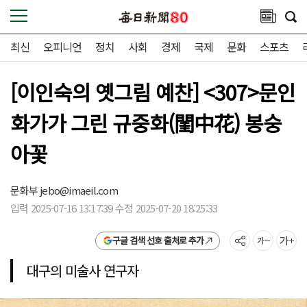
최신
오피니언
정치
사회
경제
국제
문화
스포츠
[이인숙의 옛그림 예찬] <307>문인
화가가 그린 규중화(閨中花) 봉숭
아꽃
문화부
jebo@imaeil.com
입력 2025-07-16 13:17:39 수정 2025-07-20 18:25:33
구글 검색 선호 출처로 추가
대구의 미술사 연구자