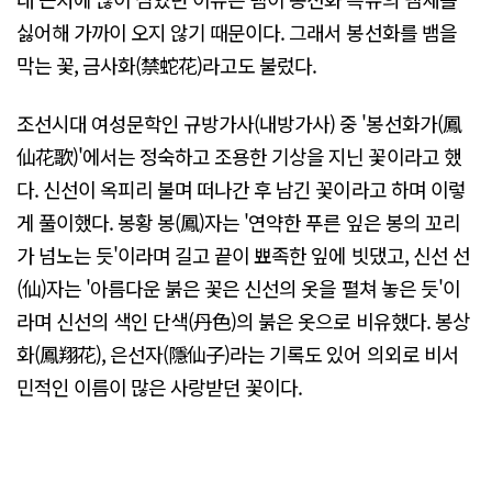
싫어해 가까이 오지 않기 때문이다. 그래서 봉선화를 뱀을
막는 꽃, 금사화(禁蛇花)라고도 불렀다.
조선시대 여성문학인 규방가사(내방가사) 중 '봉선화가(鳳
仙花歌)'에서는 정숙하고 조용한 기상을 지닌 꽃이라고 했
다. 신선이 옥피리 불며 떠나간 후 남긴 꽃이라고 하며 이렇
게 풀이했다. 봉황 봉(鳳)자는 '연약한 푸른 잎은 봉의 꼬리
가 넘노는 듯'이라며 길고 끝이 뾰족한 잎에 빗댔고, 신선 선
(仙)자는 '아름다운 붉은 꽃은 신선의 옷을 펼쳐 놓은 듯'이
라며 신선의 색인 단색(丹色)의 붉은 옷으로 비유했다. 봉상
화(鳳翔花), 은선자(隱仙子)라는 기록도 있어 의외로 비서
민적인 이름이 많은 사랑받던 꽃이다.