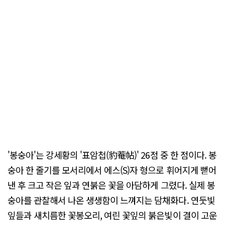
'봉숭아'는 강세황의 '표암첩(豹菴帖)' 26점 중 한 점이다. 봉
숭아 한 줄기를 모서리에서 에스(S)자 형으로 휘어지게 뻗어
낸 후 크고 작은 잎과 연붉은 꽃을 아담하게 그렸다. 실제 봉
숭아를 관찰해서 나온 생생함이 느껴지는 담채화다. 연둣빛
잎들과 새치름한 꽃봉오리, 여린 꽃잎의 붉은빛이 결이 고운