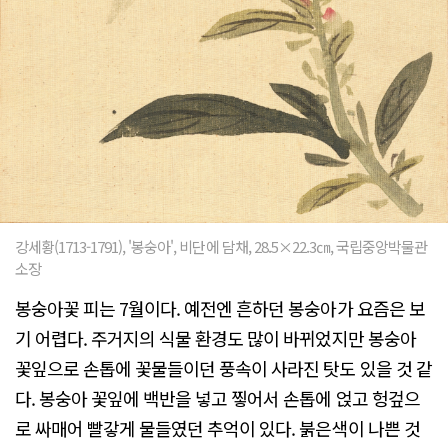
강세황(1713-1791), '봉숭아', 비단에 담채, 28.5×22.3㎝, 국립중앙박물관
소장
봉숭아꽃 피는 7월이다. 예전엔 흔하던 봉숭아가 요즘은 보
기 어렵다. 주거지의 식물 환경도 많이 바뀌었지만 봉숭아
꽃잎으로 손톱에 꽃물들이던 풍속이 사라진 탓도 있을 것 같
다. 봉숭아 꽃잎에 백반을 넣고 찧어서 손톱에 얹고 헝겊으
로 싸매어 빨갛게 물들였던 추억이 있다. 붉은색이 나쁜 것