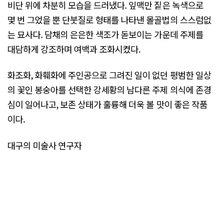
비단 위에 차분히 모습을 드러냈다. 잎맥만 짙은 녹색으로
몇 번 그었을 뿐 단붓질로 형태를 나타낸 몰골법의 스스럼없
는 묘사다. 담채의 은은한 색조가 돋보이는 가운데 주제를
대담하게 강조하며 여백과 조화시켰다.
화조화, 화훼화에 주인공으로 그려진 일이 없던 평범한 일상
의 꽃인 봉숭아를 선택한 강세황의 남다른 주제 의식에 존경
심이 일어나고, 보존 상태가 훌륭해 더욱 볼 맛이 좋은 작품
이다.
대구의 미술사 연구자