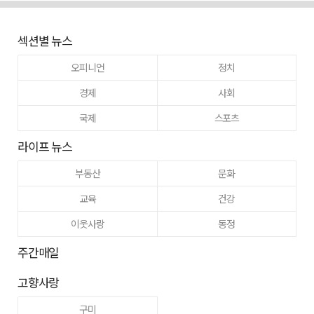
섹션별 뉴스
오피니언
정치
경제
사회
국제
스포츠
라이프 뉴스
부동산
문화
교육
건강
이웃사랑
동정
주간매일
고향사랑
구미