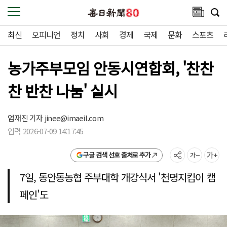
최신
오피니언
정치
사회
경제
국제
문화
스포츠
농가주부모임 안동시연합회, '찬찬
찬 반찬 나눔' 실시
엄재진 기자
jinee@imaeil.com
입력 2026-07-09 14:17:45
구글 검색 선호 출처로 추가
7일, 동안동농협 주부대학 개강식서 '천명지킴이 캠
페인'도