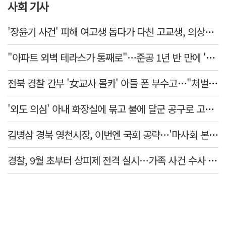
사회 기사
'장윤기 사건' 피해 여고생 돕다가 다친 고교생, 의상자 인정
"아파트 외벽 테라스가 통째로"…준공 1년 반 만에 '아찔 사고'
전북 경찰 간부 '女교사 몰카' 아들 폰 부수고…"처벌 못하는 사안" 내부망에 글
'외도 의심' 아내 화장실에 묶고 불에 달군 공구로 고문…남편 검거
김병삼 경북 영천시장, 이번엔 국회 공략…'마사회 본사 이전·광역교통망 확충' 요청
경찰, 9월 초부터 상피제 전격 실시…가족 사건 수사 못해