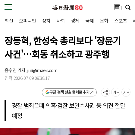
최신
오피니언
정치
사회
경제
국제
문화
스포츠
장동혁, 한성숙 총리보다 '장윤기
사건'…회동 취소하고 광주행
윤수진 기자
jjin@imaeil.com
입력 2026-07-09 09:38:17
구글 검색 선호 출처로 추가
경찰 범죄은폐 의혹·검찰 보완수사권 등 의견 전달
예정