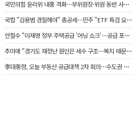
국민의힘 윤리위 내홍 격화…부위원장·위원 동반 사퇴 선언
국힘 "김용범 경질해야" 총공세…민주 "ETF 특검 요구는 마타도어"
안철수 "이재명 정부 주택공급 '어닝 쇼크'…공급 포기한 대통령"
추미애 "경기도 재정난 원인은 세수 구조…복지 때문 아냐"
李대통령, 오늘 부동산 공급대책 2차 회의…수도권 공급안 논의