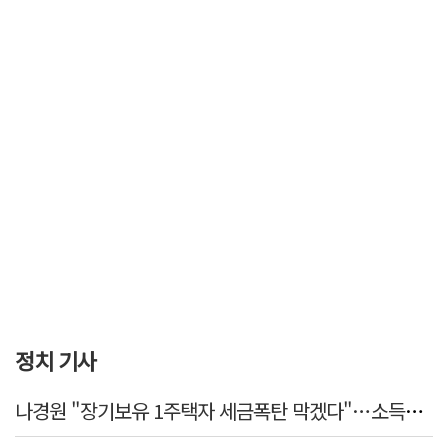
정치 기사
나경원 "장기보유 1주택자 세금폭탄 막겠다"…소득세법 개정안 발의