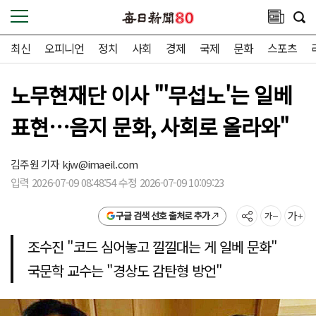
최신
오피니언
정치
사회
경제
국제
문화
스포츠
노무현재단 이사 "'무섭노'는 일베
표현…음지 문화, 사회로 올라와"
김주원 기자
kjw@imaeil.com
입력 2026-07-09 08:48:54 수정 2026-07-09 10:09:23
구글 검색 선호 출처로 추가
조수진 "코드 심어놓고 낄낄대는 게 일베 문화"
국문학 교수는 "경상도 감탄형 방언"