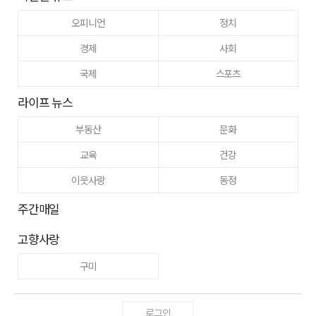
오피니언
정치
경제
사회
국제
스포츠
라이프 뉴스
부동산
문화
교육
건강
이웃사랑
동정
주간매일
고향사랑
구미
로그인