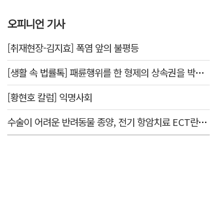
오피니언 기사
[취재현장-김지효] 폭염 앞의 불평등
[생활 속 법률톡] 패륜행위를 한 형제의 상속권을 박탈시킬 수 있을까요
[황현호 칼럼] 익명사회
수술이 어려운 반려동물 종양, 전기 항암치료 ECT란? [반려동물 건강톡톡]