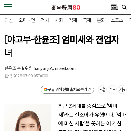
최신
오피니언
정치
사회
경제
국제
문화
스포츠
[야고부-한윤조] 엄미새와 전업자
녀
한윤조 논설위원
hanyunjo@imaeil.com
입력 2026-07-09 05:00:00
구글 검색 선호 출처로 추가
최근 Z세대를 중심으로 '엄미
새'라는 신조어가 유행이다. '엄마
에 미친 사람'을 뜻하는 이 거친