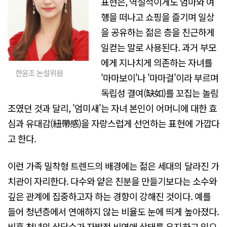
표현은, 역설적이게도 엄마와 여
행을 떠나고 쇼핑을 즐기며 일상
을 공유하는 젊은 층을 친근하게
일컫는 말로 사용된다. 과거 부모
에게 지나치게 의존하는 자녀를
한윤조 논설위원
'마마보이'나 '마마걸'이라 부르며
독립성 결여(缺如)를 꼬집는 놀림
조였던 것과 달리, '엄미새'는 자녀 본인이 어머니에 대한 효
심과 유대감(紐帶感)을 자랑스럽게 선언하는 표현에 가깝다
고 한다.
이런 가족 밀착형 트렌드의 배경에는 젊은 세대의 달라진 가
치관이 자리한다. 다수와 얕은 친분을 만들기보다는 소수와
깊은 관계에 집중하고자 하는 경향이 강해진 것이다. 예를
들어 청년층에서 연애하지 않는 비율도 눈에 띄게 높아졌다.
비혼 청년의 상당수가 자발적 비연애 상태를 유지하고 있으