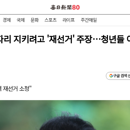
경제
국제
문화
스포츠
라이프
주간매일
 자리 지키려고 '재선거' 주장…청년들 
구글 검색 
역 재선거 소청"