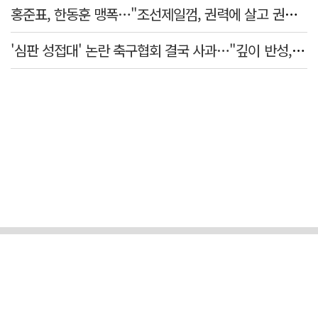
홍준표, 한동훈 맹폭…"조선제일껌, 권력에 살고 권력에 죽었다"
'심판 성접대' 논란 축구협회 결국 사과…"깊이 반성, 쇄신하겠다"