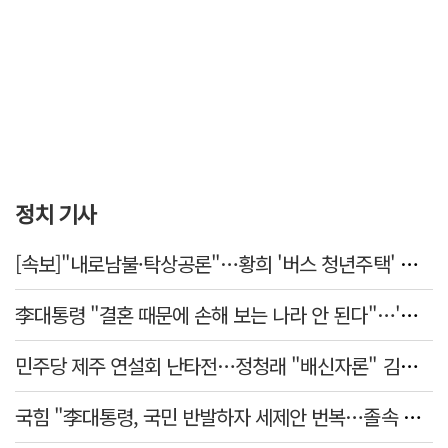
정치 기사
[속보]"내로남불·탁상공론"…황희 '버스 청년주택' 제안에 與 내부서도 쓴소리
李대통령 "결혼 때문에 손해 보는 나라 안 된다"…'결혼 페널티' 22개 손본다
민주당 제주 연설회 난타전…정청래 "배신자론" 김민석 "관리 무능"
국힘 "李대통령, 국민 반발하자 세제안 번복…졸속 국정 즉각 중단"