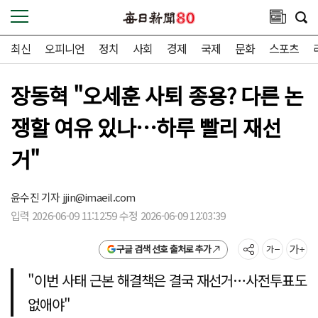
최신
오피니언
정치
사회
경제
국제
문화
스포츠
장동혁 "오세훈 사퇴 종용? 다른 논
쟁할 여유 있나…하루 빨리 재선
거"
윤수진 기자
jjin@imaeil.com
입력 2026-06-09 11:12:59 수정 2026-06-09 12:03:39
구글 검색 선호 출처로 추가
"이번 사태 근본 해결책은 결국 재선거…사전투표도
없애야"