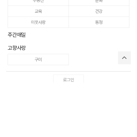
교육
건강
이웃사랑
동정
주간매일
고향사랑
구미
로그인
사이트맵
RSS
Copyright ⓒ
매일신문사
All right reserved