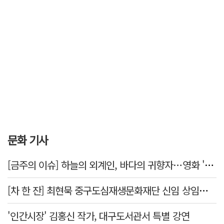
문화 기사
[금주의 이슈] 하늘의 외계인, 바다의 귀향자…영화 '호프'와 '오디세이'
[차 한 잔] 최현묵 중구도심재생문화재단 신임 상임이사 "서문시장·경상감영 등 지역 자원 활용…문화의 일상화"
'인간시장' 김홍신 작가, 대구도서관서 특별 강연