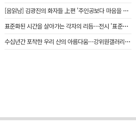
[음읽남] 김광진의 화자들 上편 '주인공보다 마음을 쓴 사람'
표준화된 시간을 살아가는 각자의 리듬…전시 '표준시차'
수십년간 포착한 우리 산의 아름다움…강위원갤러리 '팔공·지리展' 개최