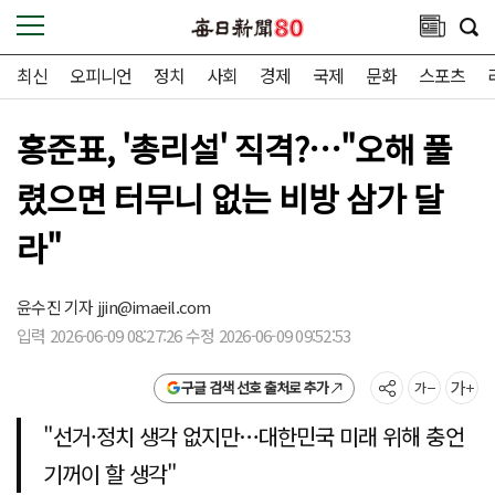
최신
오피니언
정치
사회
경제
국제
문화
스포츠
홍준표, '총리설' 직격?…"오해 풀
렸으면 터무니 없는 비방 삼가 달
라"
윤수진 기자
jjin@imaeil.com
입력 2026-06-09 08:27:26 수정 2026-06-09 09:52:53
구글 검색 선호 출처로 추가
"선거·정치 생각 없지만…대한민국 미래 위해 충언
기꺼이 할 생각"