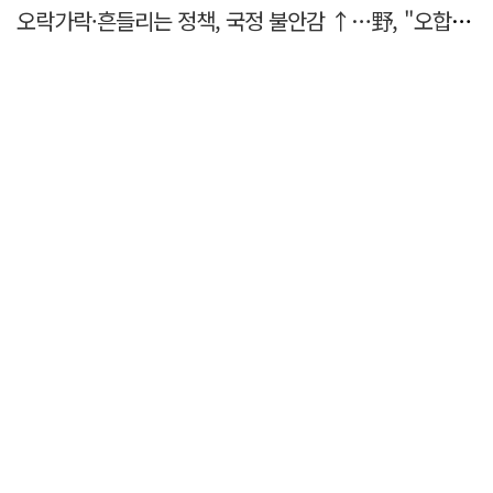
오락가락·흔들리는 정책, 국정 불안감 ↑…野, "오합지졸"
민주당 TK 시·도당위원장에 박형룡·오중기…'험지' 총선 이끈다
황희 '버스 하우스' 제안 후폭풍…야권 "청년 우롱·현실 괴리" 총공세
징계 국면 가속화되는 국힘, '총선 불출마' 수준 나올까
주진우 "선관위 117곳서 '타임머신 조작'…투표자 수 미리 입력"