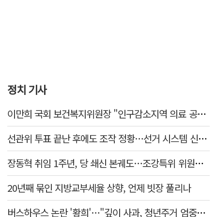
정치 기사
이만희 국회 보건복지위원장 "인구감소지역 의료 공백 해소 목표" [인터뷰]
선관위 투표 끝난 후에도 조작 정황…선거 시스템 신뢰 타격 불가피
장동혁 취임 1주년, 당 쇄신 본궤도…조강특위 위원장에 정희용
20년째 묶인 지방교부세율 상향, 언제 빗장 풀리나
버스하우스 논란 '황희'…"깊이 사과, 청년주거 엄중함 못 헤아려"