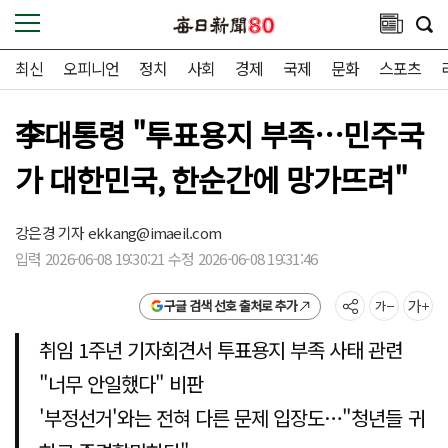
최신
오피니언
정치
사회
경제
국제
문화
스포츠
李대통령 "투표용지 부족…민주국
가 대한민국, 한순간에 망가뜨려"
강은경 기자
ekkang@imaeil.com
입력 2026-06-08 19:30:21 수정 2026-06-08 19:31:46
구글 검색 선호 출처로 추가
취임 1주년 기자회견서 투표용지 부족 사태 관련
"너무 안일했다" 비판
'부정선거'와는 전혀 다른 문제 입장도…"청년들 귀