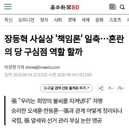
최신
오피니언
정치
사회
경제
국제
문화
스포츠
장동혁 사실상 '책임론' 일축…혼란
의 당 구심점 역할 할까
박성현 기자
shine@imaeil.com
입력 2026-06-04 15:33:20 수정 2026-06-04 19:13:06
구글 검색 선호 출처로 추가
張 "우리는 희망의 불씨를 지켜냈다" 자평
승리한 오세훈·한동훈…張과 관계 어떻게 정리되나
국힘, 張 앞세워 선거 관리 부실 논란 맹공