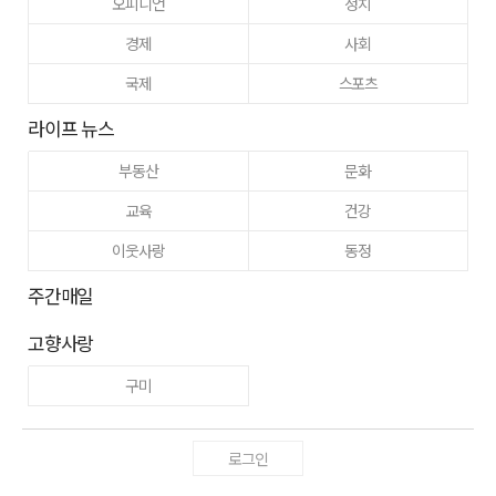
오피니언
정치
경제
사회
국제
스포츠
라이프 뉴스
부동산
문화
교육
건강
이웃사랑
동정
주간매일
고향사랑
구미
로그인