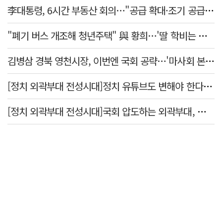
李대통령, 6시간 부동산 회의…"공급 확대·조기 공급 과감히 실천"
"폐기 버스 개조해 청년주택" 與 황희…'딸 학비는 年 4200만원'
김병삼 경북 영천시장, 이번엔 국회 공략…'마사회 본사 이전·광역교통망 확충' 요청
[정치 외곽부대 전성시대]정치 유튜브도 변해야 한다 "화합과 존중"
[정치 외곽부대 전성시대]국회 압도하는 외곽부대, 목소리 왜 커지나?