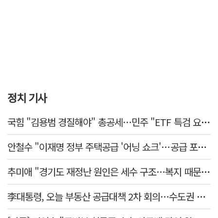
정치 기사
국힘 "김용범 경질해야" 총공세…민주 "ETF 특검 요구는 마타도어"
안철수 "이재명 정부 주택공급 '어닝 쇼크'…공급 포기한 대통령"
추미애 "경기도 재정난 원인은 세수 구조…복지 때문 아냐"
李대통령, 오늘 부동산 공급대책 2차 회의…수도권 공급안 논의