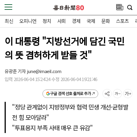
최신
오피니언
정치
사회
경제
국제
문화
스포츠
이 대통령 "지방선거에 담긴 국민
의 뜻 겸허하게 받들 것"
유광준 기자
june@imaeil.com
입력 2026-06-04 15:24:24 수정 2026-06-04 19:21:46
구글 검색 선호 출처로 추가
"정당 관계없이 지방정부와 협력 민생 개선·균형발
전 힘 모아달라"
"투표용지 부족 사태 매우 큰 유감"