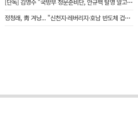
[단독] 김영수 "국방부 청문준비단, 안규백 탈영 알고있었다"
정청래, 靑 겨냥... "신천지·레버리지·호남 반도체 겁박 사과하라"