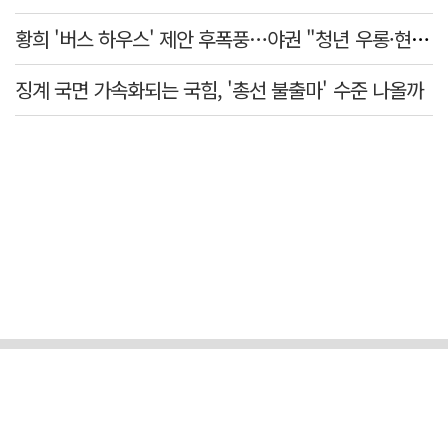
황희 '버스 하우스' 제안 후폭풍…야권 "청년 우롱·현실 괴리" 총공세
징계 국면 가속화되는 국힘, '총선 불출마' 수준 나올까