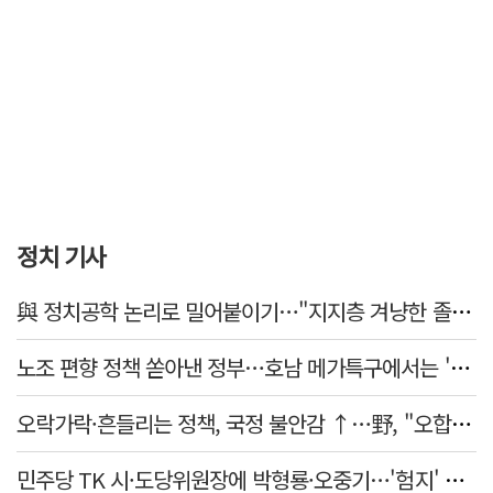
정치 기사
與 정치공학 논리로 밀어붙이기…"지지층 겨냥한 졸속 포퓰리즘 정책"
노조 편향 정책 쏟아낸 정부…호남 메가특구에서는 '반노조'?
오락가락·흔들리는 정책, 국정 불안감 ↑…野, "오합지졸"
민주당 TK 시·도당위원장에 박형룡·오중기…'험지' 총선 이끈다