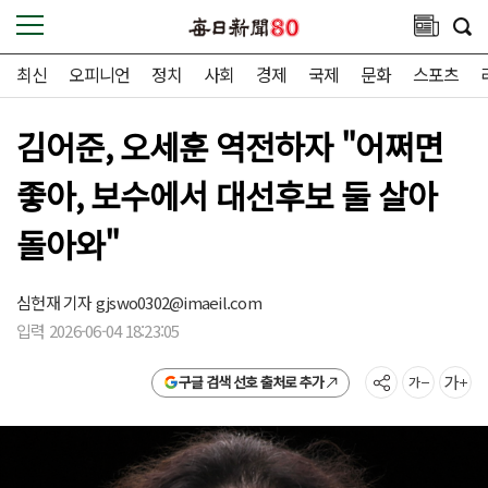
최신
오피니언
정치
사회
경제
국제
문화
스포츠
김어준, 오세훈 역전하자 "어쩌면
좋아, 보수에서 대선후보 둘 살아
돌아와"
심헌재 기자
gjswo0302@imaeil.com
입력 2026-06-04 18:23:05
구글 검색 선호 출처로 추가