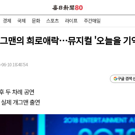
경제
국제
문화
스포츠
라이프
주간매일
개그맨의 희로애락…뮤지컬 '오늘을 기
06-10 18:40:54
구글 검색 
후 두 차례 공연
 실제 개그맨 출연