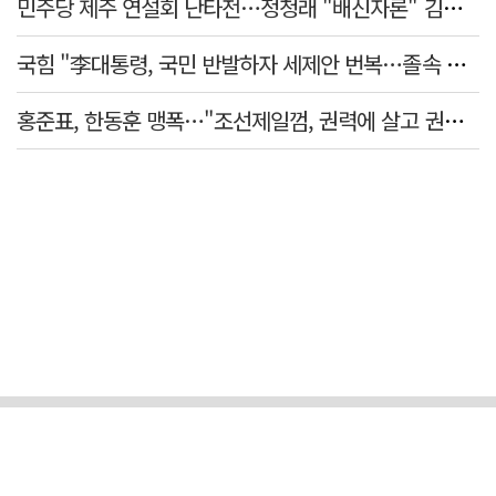
민주당 제주 연설회 난타전…정청래 "배신자론" 김민석 "관리 무능"
국힘 "李대통령, 국민 반발하자 세제안 번복…졸속 국정 즉각 중단"
홍준표, 한동훈 맹폭…"조선제일껌, 권력에 살고 권력에 죽었다"