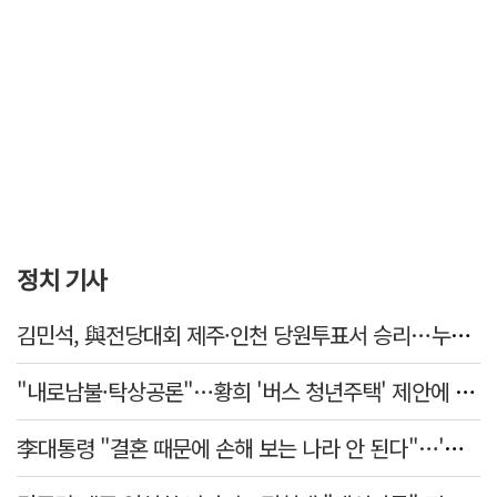
정치 기사
김민석, 與전당대회 제주·인천 당원투표서 승리…누적 득표는 '초박빙'
"내로남불·탁상공론"…황희 '버스 청년주택' 제안에 與 내부서도 쓴소리
李대통령 "결혼 때문에 손해 보는 나라 안 된다"…'결혼 페널티' 22개 손본다