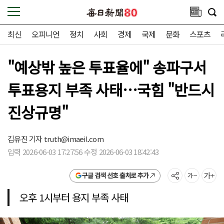
최신
오피니언
정치
사회
경제
국제
문화
스포츠
"예상밖 높은 투표율에" 송파구서
투표용지 부족 사태…국힘 "반드시
진상규명"
김유진 기자
truth@imaeil.com
입력 2026-06-03 17:27:56 수정 2026-06-03 18:42:43
구글 검색 선호 출처로 추가
오후 1시부터 용지 부족 사태