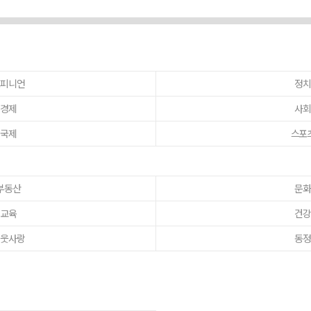
피니언
정
경제
사
국제
스포
부동산
문
교육
건
웃사랑
동