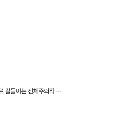
[김건표의 연극리뷰] 오태영 신작, 이우천 연출의 <양은 양순하다>"국민을 온순한 양으로 길들이는 전체주의적 정치의 알레고리"