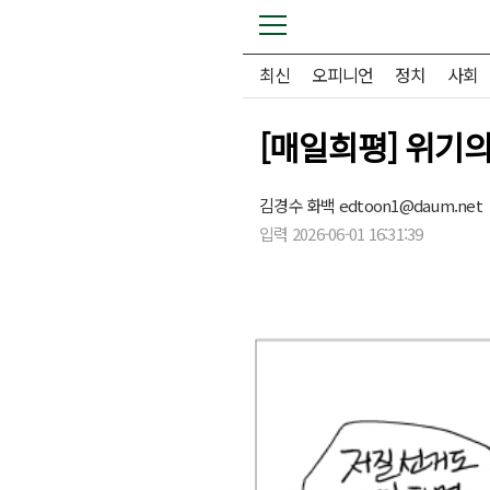
최신
오피니언
정치
사회
[매일희평] 위기
김경수 화백
edtoon1@daum.net
입력 2026-06-01 16:31:39