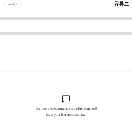
유튜브
구독 +