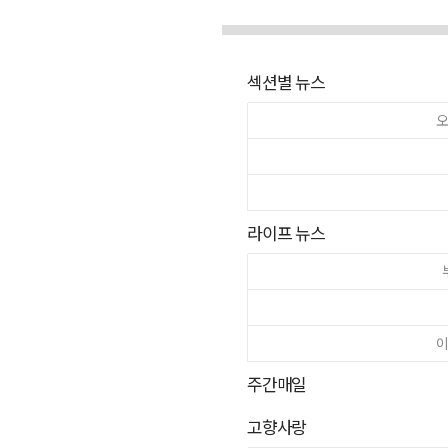
섹션별 뉴스
오
라이프 뉴스
이
주간매일
고향사랑