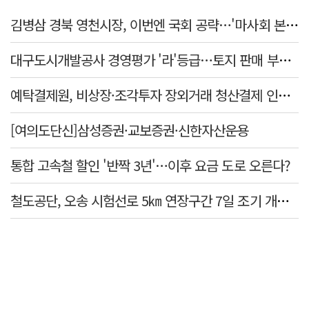
김병삼 경북 영천시장, 이번엔 국회 공략…'마사회 본사 이전·광역교통망 확충' 요청
대구도시개발공사 경영평가 '라'등급…토지 판매 부진에 1년 만에 두 단계 '뚝'
예탁결제원, 비상장·조각투자 장외거래 청산결제 인프라 구축 착수…연내 가동
[여의도단신]삼성증권·교보증권·신한자산운용
통합 고속철 할인 '반짝 3년'…이후 요금 도로 오른다?
철도공단, 오송 시험선로 5㎞ 연장구간 7일 조기 개통…LA 메트로 사업 지원