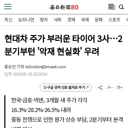
최신
오피니언
정치
사회
경제
국제
문화
스포츠
현대차 주가 부러운 타이어 3사…2
분기부턴 '악재 현실화' 우려
홍승빈 기자
hsbrobin@imaeil.com
입력 2026-05-18 10:26:54
구글 검색 선호 출처로 추가
한국·금호·넥센, 3개월 새 주가 각각
16.3%·28.2%·26.5% 내려
중동 전쟁으로 인한 원가 상승 부담, 2분기부터 본격