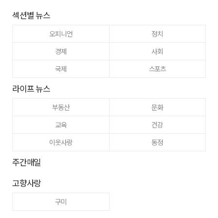
섹션별 뉴스
오피니언
정치
경제
사회
국제
스포츠
라이프 뉴스
부동산
문화
교육
건강
이웃사랑
동정
주간매일
고향사랑
구미