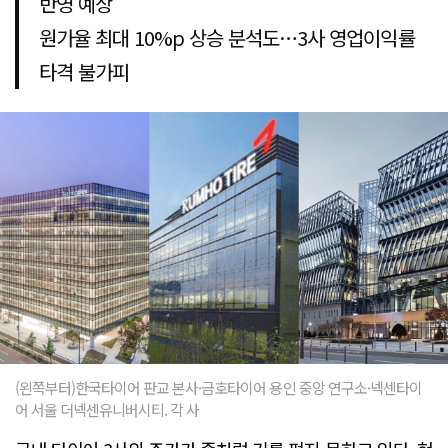
반영 예상
원가율 최대 10%p 상승 분석도…3사 영업이익률
타격 불가피
(왼쪽부터)한국타이어 판교 본사·금호타이어 용인 중앙 연구소·넥센타이
어 서울 더넥센유니버시티. 각 사