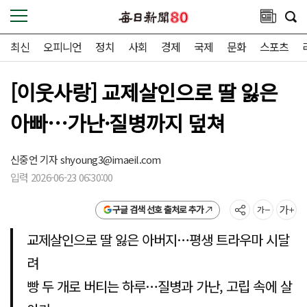
최신
오피니언
정치
사회
경제
국제
문화
스포츠
[이웃사랑] 교제살인으로 딸 잃은
아빠…가난·질병까지 덮쳐
신중언 기자
shyoung3@imaeil.com
입력 2026-06-23 06:30:00
구글 검색 선호 출처로 추가
교제살인으로 딸 잃은 아버지…평생 트라우마 시달
려
빵 두 개로 버티는 하루…질병과 가난, 고립 속에 살