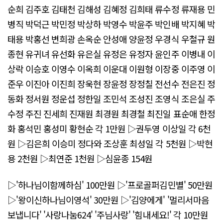
순희 김주호 김태천 김해성 김혜정 김희태 류수정 류재용 민
병직 박덕근 박민정 박상하 박영수 박윤주 박인배 박지혜 박
태용 박홍선 변희광 손옥순 안성애 양윤정 우경식 우철규 원
종현 유귀녀 유선화 유은실 유정은 유정자 윤인주 이병내 이
상락 이승호 이영수 이옥희 이운대 이원형 이장중 이주영 이
준우 이진아 이진희 장욱현 장윤정 장정칠 전선수 전은진 정
동화 정서원 정운섭 정한일 조민석 조성진 조영식 조은실 주
수정 주진 진세희 진재원 최경원 최경철 최진일 표순애 한정
화 홍석민 홍성미 황현순 각 1만원 ▷권두영 이상일 각 6천
원 ▷김은희 이승미 정다와 조상훈 최성일 각 5천원 ▷박현
용 2천원 ▷최연준 1천원 ▷심윤종 154원
▷'하나님이함께하심' 100만원 ▷'프로골퍼김민별' 50만원
▷'왕이신하나님이영석' 30만원 ▷'김양에게' '멀리서마음
보냅니다' '사랑나눔624' '주님사랑' '힘내세요!' 각 10만원