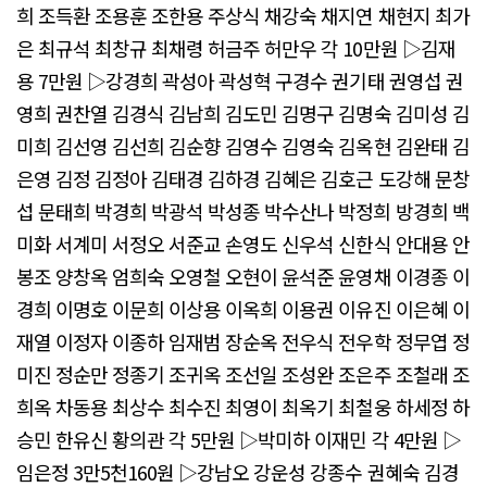
희 조득환 조용훈 조한용 주상식 채강숙 채지연 채현지 최가
은 최규석 최창규 최채령 허금주 허만우 각 10만원 ▷김재
용 7만원 ▷강경희 곽성아 곽성혁 구경수 권기태 권영섭 권
영희 권찬열 김경식 김남희 김도민 김명구 김명숙 김미성 김
미희 김선영 김선희 김순향 김영수 김영숙 김옥현 김완태 김
은영 김정 김정아 김태경 김하경 김혜은 김호근 도강해 문창
섭 문태희 박경희 박광석 박성종 박수산나 박정희 방경희 백
미화 서계미 서정오 서준교 손영도 신우석 신한식 안대용 안
봉조 양창옥 엄희숙 오영철 오현이 윤석준 윤영채 이경종 이
경희 이명호 이문희 이상용 이옥희 이용권 이유진 이은혜 이
재열 이정자 이종하 임재범 장순옥 전우식 전우학 정무엽 정
미진 정순만 정종기 조귀옥 조선일 조성완 조은주 조철래 조
희옥 차동용 최상수 최수진 최영이 최옥기 최철웅 하세정 하
승민 한유신 황의관 각 5만원 ▷박미하 이재민 각 4만원 ▷
임은정 3만5천160원 ▷강남오 강운성 강종수 권혜숙 김경