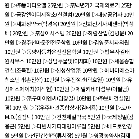
원 ▷㈜동아티오엘 25만원 ▷㈜백년가게국제의료기 25만
원 ▷금강엘이디제작소(신철범) 20만원 ▷대창공업사 20만
원 ▷새화성약국(박경옥) 20만원 ▷신화전기자재센타(박성
배) 20만원 ▷㈜삼이시스템 20만원 ▷하람산업(김병윤) 20
만원 ▷경주천마운전전문학원 10만원 ▷김영준치과의원
10만원 ▷동양자동차운전전문학원 10만원 ▷법무사김태
원사무소 10만원 ▷상담두물빛(이채화) 10만원 ▷세움종합
건설(조득환) 10만원 ▷신성산업㈜ 10만원 ▷에바마레소아
청소년과(손진상) 10만원 ▷우진정관(곽효열) 10만원 ▷유
성에스에이치(이석현) 10만원 ▷제일키네마섬유(이필남)
10만원 ▷㈜구마이엔씨(임창길) 10만원 ▷㈜보배건설(민
경) 10만원 ▷㈜우주배관종합상사(김태룡) 10만원 ▷코아
M.D.(김점덕) 10만원 ▷건천제일약국 5만원 ▷국제정밀(김
용근) 5만원 ▷다빈치커피대명마루점 5만원 ▷베드로안경
원 5만원 ▷선진건설㈜(류시장) 5만원 ▷영광농약사(김재