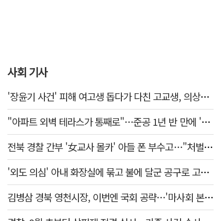
사회 기사
'장윤기 사건' 피해 여고생 돕다가 다친 고교생, 의상자 인정
"아파트 외벽 테라스가 통째로"…준공 1년 반 만에 '아찔 사고'
전북 경찰 간부 '女교사 몰카' 아들 폰 부수고…"처벌 못하는 사안" 내부망에 글
'외도 의심' 아내 화장실에 묶고 불에 달군 공구로 고문…남편 검거
김병삼 경북 영천시장, 이번엔 국회 공략…'마사회 본사 이전·광역교통망 확충' 요청