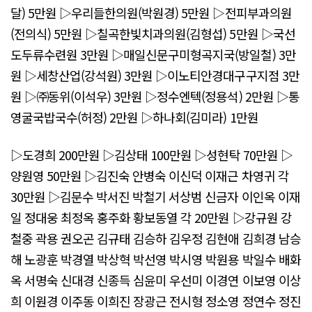
달) 5만원 ▷우리들한의원(박원경) 5만원 ▷전피부과의원
(전의식) 5만원 ▷칠곡한빛치과의원(김형섭) 5만원 ▷국선
도두류수련원 3만원 ▷매일신문구미형곡지국(방일철) 3만
원 ▷세창산업(강석원) 3만원 ▷이노티안경대구구지점 3만
원 ▷㈜동위(이석우) 3만원 ▷정수엔텍(정용석) 2만원 ▷통
영굴국밥국수(허정) 2만원 ▷하나회(김미라) 1만원
▷도경희 200만원 ▷김상태 100만원 ▷성현탁 70만원 ▷
양원영 50만원 ▷김진숙 안병숙 이신덕 이재근 차영귀 각
30만원 ▷김문수 박서진 박철기 서상범 신금자 이인옥 이재
일 정대웅 최정옥 홍주화 황보동열 각 20만원 ▷강규원 강
철중 곽용 권오곤 김규태 김승하 김우정 김현애 김희경 남승
해 노광훈 박경열 박상혁 박선영 박시영 박원용 박일수 배화
옥 서명숙 신대경 신종득 심윤미 우선미 이경연 이보영 이상
희 이원경 이주동 이희진 장광근 전시형 정소영 정연수 정진