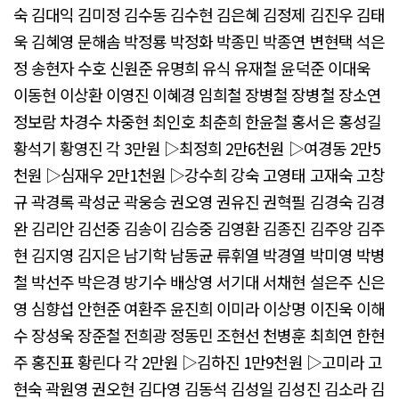
숙 김대익 김미정 김수동 김수현 김은혜 김정제 김진우 김태
욱 김혜영 문해솜 박정룡 박정화 박종민 박종연 변현택 석은
정 송현자 수호 신원준 유명희 유식 유재철 윤덕준 이대욱
이동현 이상환 이영진 이혜경 임희철 장병철 장병철 장소연
정보람 차경수 차중현 최인호 최춘희 한윤철 홍서은 홍성길
황석기 황영진 각 3만원 ▷최정희 2만6천원 ▷여경동 2만5
천원 ▷심재우 2만1천원 ▷강수희 강숙 고영태 고재숙 고창
규 곽경록 곽성군 곽웅승 권오영 권유진 권혁필 김경숙 김경
완 김리안 김선중 김송이 김승중 김영환 김종진 김주앙 김주
현 김지영 김지은 남기학 남동균 류휘열 박경열 박미영 박병
철 박선주 박은경 방기수 배상영 서기대 서채현 설은주 신은
영 심향섭 안현준 여환주 윤진희 이미라 이상명 이진욱 이해
수 장성욱 장준철 전희광 정동민 조현선 천병훈 최희연 한현
주 홍진표 황린다 각 2만원 ▷김하진 1만9천원 ▷고미라 고
현숙 곽원영 권오현 김다영 김동석 김성일 김성진 김소라 김