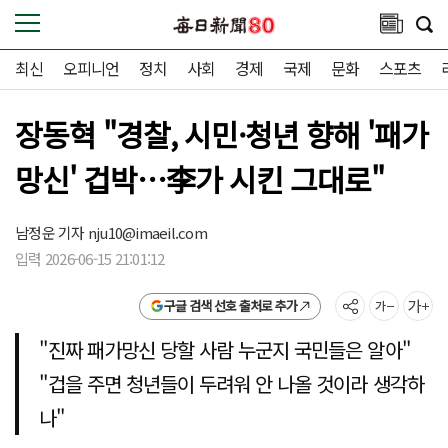
최신
오피니언
정치
사회
경제
국제
문화
스포츠
장동혁 "경찰, 시민·청년 향해 '패가
망신' 겁박…李가 시킨 그대로"
남정운 기자
nju10@imaeil.com
입력 2026-06-15 21:01:12
구글 검색 선호 출처로 추가
"진짜 패가망신 당할 사람 누군지 국민들은 알아"
"겁을 주면 청년들이 두려워 안 나올 것이라 생각하
나"