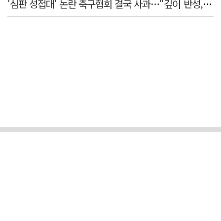
'심판 성접대' 논란 축구협회 결국 사과…"깊이 반성, 쇄신하겠다"