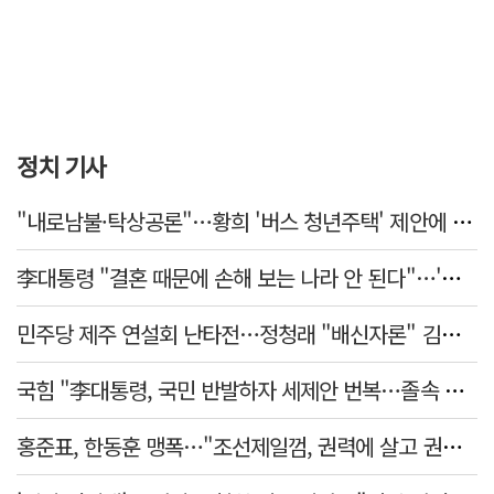
정치 기사
"내로남불·탁상공론"…황희 '버스 청년주택' 제안에 與 내부서도 쓴소리
李대통령 "결혼 때문에 손해 보는 나라 안 된다"…'결혼 페널티' 22개 손본다
민주당 제주 연설회 난타전…정청래 "배신자론" 김민석 "관리 무능"
국힘 "李대통령, 국민 반발하자 세제안 번복…졸속 국정 즉각 중단"
홍준표, 한동훈 맹폭…"조선제일껌, 권력에 살고 권력에 죽었다"