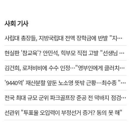
사회 기사
사립대 총장들, 지방국립대 전액 장학금에 반발 "지역 사립대도 동등 지원해야"
현실판 '참교육'? 안민석, 힉부모 직접 고발 "선생님 협박 용납 못 해"
김건희, 로저비비에 수수 인정…"영부인에게 클러치백 필수품"
'9440억' 재산분할 앞둔 노소영 뜻밖 근황…최수종 "귀한 발걸음 감사"
전국 최대 규모 군위 파크골프장 준공 전 막바지 점검…공정률 85%
선관위 "투표율 오입력이 부정선거 증거? 동의 못 해"