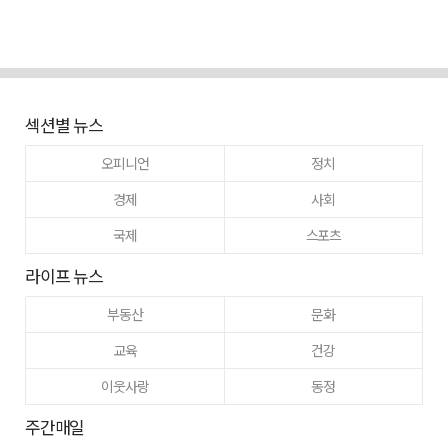
섹션별 뉴스
오피니언
정치
경제
사회
국제
스포츠
라이프 뉴스
부동산
문화
교육
건강
이웃사랑
동정
주간매일