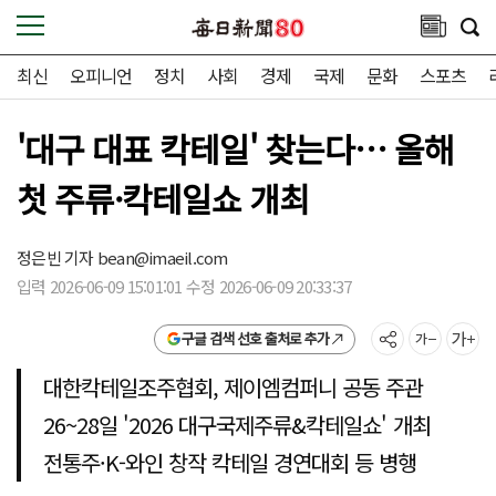
최신
오피니언
정치
사회
경제
국제
문화
스포츠
'대구 대표 칵테일' 찾는다… 올해
첫 주류·칵테일쇼 개최
정은빈 기자
bean@imaeil.com
입력 2026-06-09 15:01:01 수정 2026-06-09 20:33:37
구글 검색 선호 출처로 추가
대한칵테일조주협회, 제이엠컴퍼니 공동 주관
26~28일 '2026 대구국제주류&칵테일쇼' 개최
전통주·K-와인 창작 칵테일 경연대회 등 병행