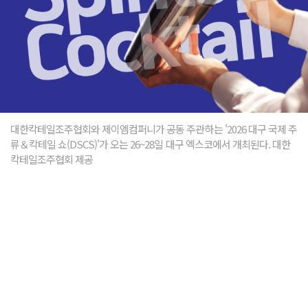
대한칵테일조주협회와 제이엠컴퍼니가 공동 주관하는 '2026 대구 국제 주
류＆칵테일 쇼(DSCS)'가 오는 26~28일 대구 엑스코에서 개최된다. 대한
칵테일조주협회 제공