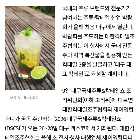
국내외 주류 브랜드와 전문가가
참여하는 주류·칵테일 산업 박람
회가 올해 처음 대구에서 열린다.
박람회를 주도하는 대한칵테일조
주협회는 이 행사에서 국내 전통
주와 지역 특산물을 활용해 만든
칵테일 3종을 발굴하고 '대구 대
표 칵테일'로 육성할 계획이다.
9일 대구국제주류&칵테일쇼 조
모히토. 픽사베이
직위원회(이하 조직위)에 따르면
대한칵테일조주협회와 제이엠컴
퍼니가 공동 주관하는 '2026 대구국제주류&칵테일쇼
(DSCS)'가 오는 26~28일 대구 엑스코에서 개최된다. 대한칵
테일조주협회는 올해 초 전시·행사 대행업체 제이엠컴퍼니