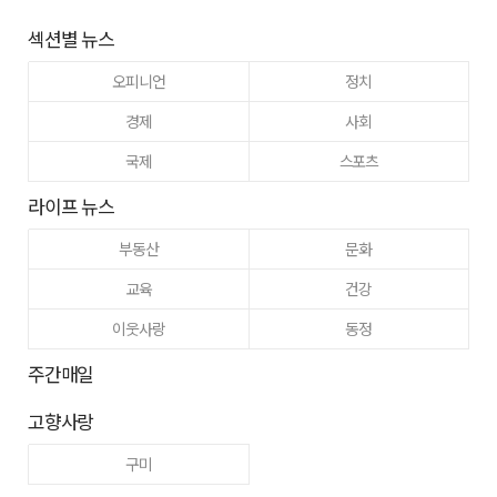
섹션별 뉴스
오피니언
정치
경제
사회
국제
스포츠
라이프 뉴스
부동산
문화
교육
건강
이웃사랑
동정
주간매일
고향사랑
구미