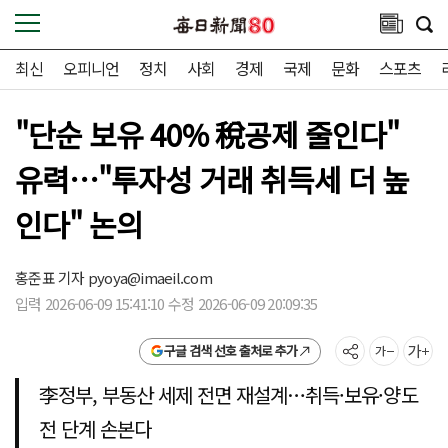
최신
오피니언
정치
사회
경제
국제
문화
스포츠
"단순 보유 40% 稅공제 줄인다"
유력…"투자성 거래 취득세 더 높
인다" 논의
홍준표 기자
pyoya@imaeil.com
입력 2026-06-09 15:41:10 수정 2026-06-09 20:09:35
구글 검색 선호 출처로 추가
李정부, 부동산 세제 전면 재설계…취득·보유·양도
전 단계 손본다