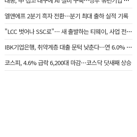
대동, 中 접고 대구에 AI 설비 구축…정부 유턴기업 선정 임
엘앤에프 2분기 흑자 전환…분기 최대 출하 실적 기록
"LCC 벗어나 SSC로"… 새 출발하는 티웨이, 사업 전략 발표
IBK기업은행, 취약계층 대출 문턱 낮춘다…연 6.0% 'i-ONE 햇살론 특례보증' 비대면 출시
코스피, 4.6% 급락 6,200대 마감…코스닥 닷새째 상승