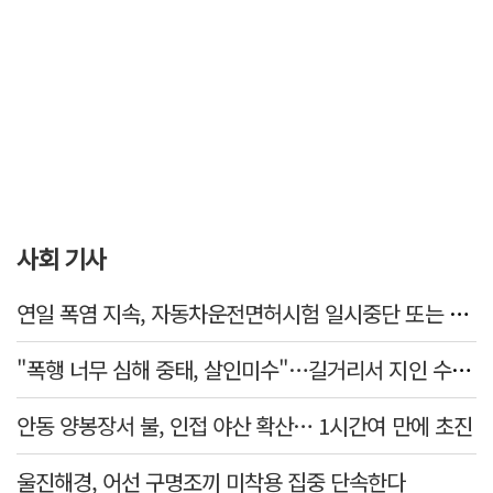
사회 기사
연일 폭염 지속, 자동차운전면허시험 일시중단 또는 축소 운영
"폭행 너무 심해 중태, 살인미수"…길거리서 지인 수십회 때린 50대 '긴급체포'
안동 양봉장서 불, 인접 야산 확산… 1시간여 만에 초진
울진해경, 어선 구명조끼 미착용 집중 단속한다