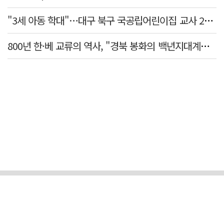
"3세 아동 학대"…대구 북구 국공립어린이집 교사 2명 검찰 송치
800년 한·베 교류의 역사, "경북 봉화의 백년지대계로 피어난다"