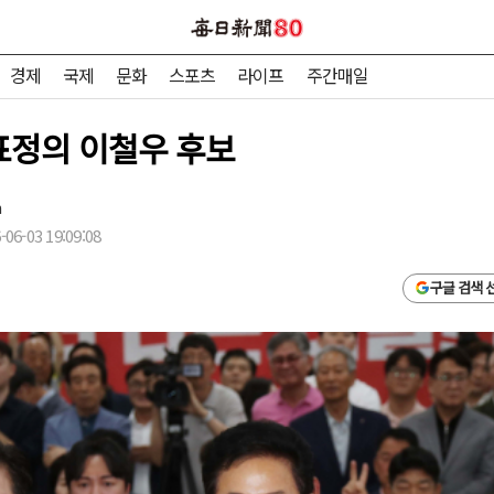
경제
국제
문화
스포츠
라이프
주간매일
 표정의 이철우 후보
m
06-03 19:09:08
구글 검색 