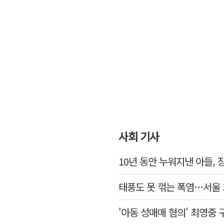
사회 기사
10년 동안 누워지낸 아들,
태풍도 못 꺾는 폭염…서울 
'아동 성매매 혐의' 최영중