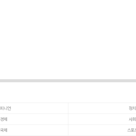
피니언
정
경제
사
국제
스포