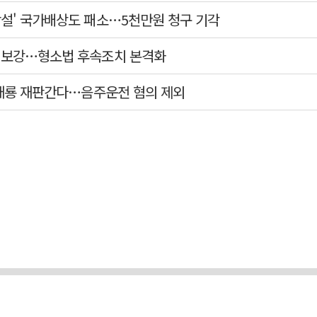
작설' 국가배상도 패소…5천만원 청구 기각
력 보강…형소법 후속조치 본격화
이재룡 재판간다…음주운전 혐의 제외