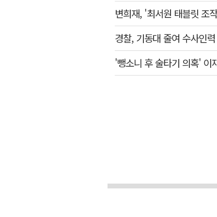
변희재, '최서원 태블릿 조
경찰, 기동대 줄여 수사인
'뺑소니 후 술타기 의혹' 