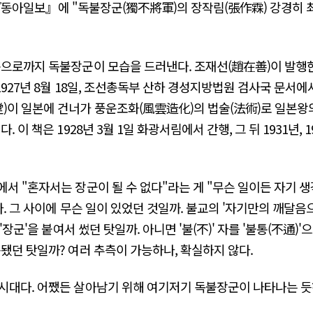
 자 『동아일보』에 "독불장군(獨不將軍)의 장작림(張作霖) 강경히
목으로까지 독불장군이 모습을 드러낸다. 조재선(趙在善)이 발행
927년 8월 18일, 조선총독부 산하 경성지방법원 검사국 문서에
)이 일본에 건너가 풍운조화(風雲造化)의 법술(法術)로 일본왕
 이 책은 1928년 3월 1일 화광서림에서 간행, 그 뒤 1931년,
서 "혼자서는 장군이 될 수 없다"라는 게 "무슨 일이든 자기 
. 그 사이에 무슨 일이 있었던 것일까. 불교의 '자기만의 깨달음
'장군'을 붙여서 썼던 탓일까. 아니면 '불(不)' 자를 '불통(不通)
됐던 탓일까? 여러 추측이 가능하나, 확실하지 않다.
시대다. 어쨌든 살아남기 위해 여기저기 독불장군이 나타나는 듯