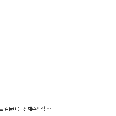
[김건표의 연극리뷰] 오태영 신작, 이우천 연출의 <양은 양순하다>"국민을 온순한 양으로 길들이는 전체주의적 정치의 알레고리"