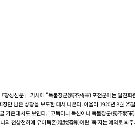
0일 자 『황성신문』 기사에 "독불장군(獨不將軍) 포천군에는 일진
만 남은 상황을 보도한 데서 나온다. 아울러 1920년 8월 25
)의 글 가운데서도 보인다. "고독이니 독신이니 독불장군(獨不將軍)
모니의 천상천하에 유아독존(唯我獨尊)이란 '독'자는 예외로 봐주