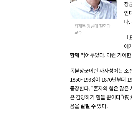
장군
인다
다.
최재목 영남대 철학과
교수
『표
에게
함께 적어두었다. 이런 기이한
독불장군이란 사자성어는 조선
1850~1933)이 1870년부
등장한다. "혼자의 힘은 많은 
은 감당하기 힘들 뿐이다"(獨
음을 살필 수 있다.