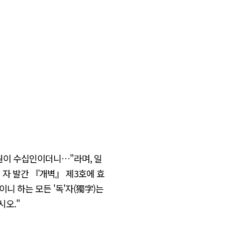
회원이 수십인이더니…"라며, 일
일 자 발간 『개벽』 제3호에 효
이니 하는 모든 '독'자(獨字)는
시오."