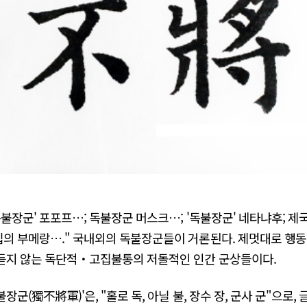
독불장군' 포포프…; 독불장군 머스크…; '독불장군' 네타냐후; 
의 부메랑…." 국내외의 독불장군들이 거론된다. 제멋대로 행동
듣지 않는 독단적・고집불통의 저돌적인 인간 군상들이다.
불장군(獨不將軍)'은, "홀로 독, 아닐 불, 장수 장, 군사 군"으로