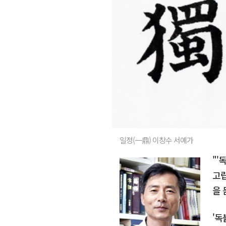
일정(一鼎) 이창수 서예가
"'
고립
을 
'독