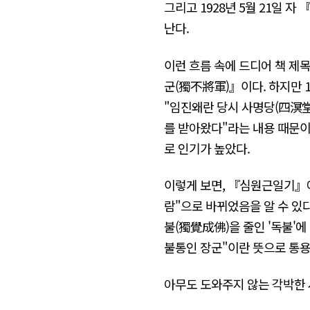
그리고 1928년 5월 21일
난다.
이런 흐름 속에 드디어 책 제
군(獨不將軍)』이다. 하지만 1
"임진왜란 당시 사명당(四溟堂
를 받아왔다"라는 내용 때문이다.
로 인기가 높았다.
이렇게 보면, 『심원근일기』에
람"으로 바뀌었음을 알 수 있다
불(獨覺成佛)을 줄인 '독불'에 
불통인 장군"이란 뜻으로 통용
아무도 도와주지 않는 각박한 