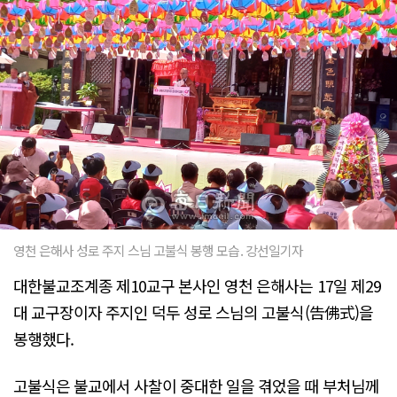
영천 은해사 성로 주지 스님 고불식 봉행 모습. 강선일기자
대한불교조계종 제10교구 본사인 영천 은해사는 17일 제29
대 교구장이자 주지인 덕두 성로 스님의 고불식(告佛式)을
봉행했다.
고불식은 불교에서 사찰이 중대한 일을 겪었을 때 부처님께