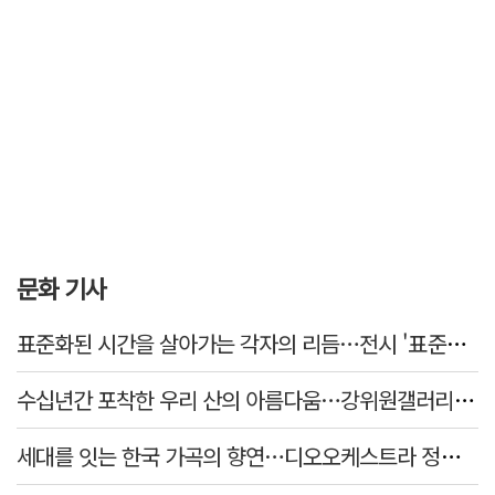
문화 기사
표준화된 시간을 살아가는 각자의 리듬…전시 '표준시차'
수십년간 포착한 우리 산의 아름다움…강위원갤러리 '팔공·지리展' 개최
세대를 잇는 한국 가곡의 향연…디오오케스트라 정기연주회 '노래의 날개 위에'