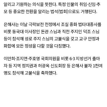
알리고 기원하는 의식을 뜻한다. 특정 인물의 취임·신임·추
모 등 중요한 전환을 알리는 법석(법회)으로도 거행된다.
은해사는 이날 극락보전 전정에서 조실 중화 법타대종사를
비롯 동국대 이사장인 돈관 스님과 직전 주지인 덕조 스님
등이 참석해 성로 주지 스님의 고불식을 갖고 교구 안정과
화합에 모든 정성을 다할 것을 다짐했다.
이만희·조지연·주호영 국회의원을 비롯 6·3 지방선거 출마
자 등 지역 정치권과 허광옥 신도회장 등 은해사 불자 1천여
명도 참석해 고불식을 축하했다.