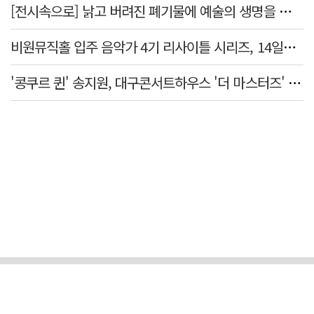
[전시속으로] 낡고 버려진 폐기물에 예술의 생명을 불어넣다…김결수 개인전
비원뮤직홀 입주 음악가 4기 리사이틀 시리즈, 14일부터 6주간 개최
'콩쿠르 퀸' 송지원, 대구콘서트하우스 '더 마스터즈' 무대 오른다