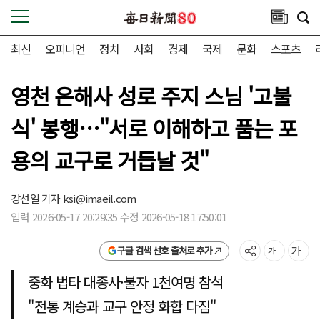
최신
오피니언
정치
사회
경제
국제
문화
스포츠
영천 은해사 성로 주지 스님 '고불
식' 봉행…"서로 이해하고 품는 포
용의 교구로 거듭날 것"
강선일 기자
ksi@imaeil.com
입력 2026-05-17 20:29:35 수정 2026-05-18 17:50:01
구글 검색 선호 출처로 추가
중화 법타 대종사·불자 1천여명 참석
"전통 계승과 교구 안정 화합 다짐"