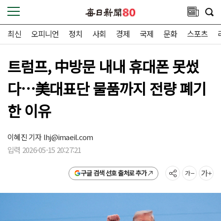
최신
오피니언
정치
사회
경제
국제
문화
스포츠
트럼프, 中방문 내내 휴대폰 못썼
다…美대표단 물품까지 전량 폐기
한 이유
이혜진 기자
lhj@imaeil.com
입력 2026-05-15 20:27:21
구글 검색 선호 출처로 추가