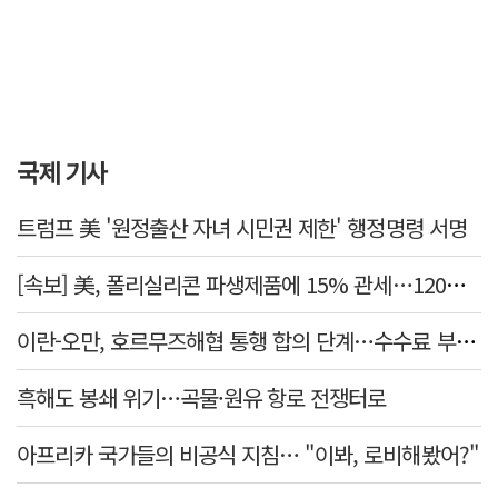
국제 기사
트럼프 美 '원정출산 자녀 시민권 제한' 행정명령 서명
[속보] 美, 폴리실리콘 파생제품에 15% 관세…120일 뒤 발효
이란-오만, 호르무즈해협 통행 합의 단계…수수료 부과되나
흑해도 봉쇄 위기…곡물·원유 항로 전쟁터로
아프리카 국가들의 비공식 지침… "이봐, 로비해봤어?"