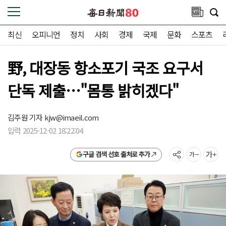
최신
오피니언
정치
사회
경제
국제
문화
스포츠
野, 대장동 항소포기 국조 요구서
단독 제출…"몸통 밝히겠다"
김주원 기자
kjw@imaeil.com
입력 2025-12-02 18:22:04
구글 검색 선호 출처로 추가