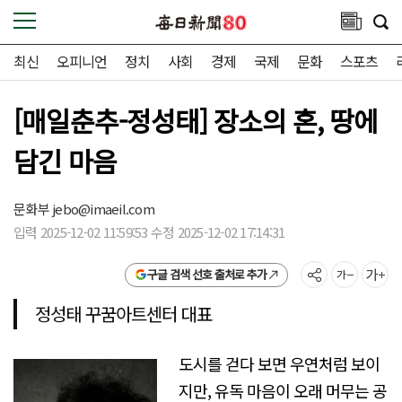
최신
오피니언
정치
사회
경제
국제
문화
스포츠
[매일춘추-정성태] 장소의 혼, 땅에
담긴 마음
문화부
jebo@imaeil.com
입력 2025-12-02 11:59:53 수정 2025-12-02 17:14:31
구글 검색 선호 출처로 추가
정성태 꾸꿈아트센터 대표
도시를 걷다 보면 우연처럼 보이
지만, 유독 마음이 오래 머무는 공