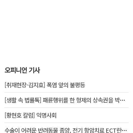
오피니언 기사
[취재현장-김지효] 폭염 앞의 불평등
[생활 속 법률톡] 패륜행위를 한 형제의 상속권을 박탈시킬 수 있을까요
[황현호 칼럼] 익명사회
수술이 어려운 반려동물 종양, 전기 항암치료 ECT란? [반려동물 건강톡톡]