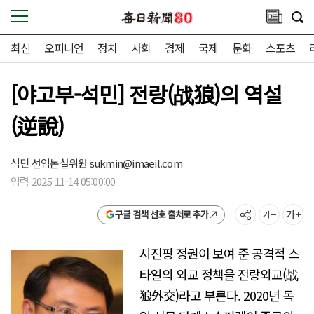
최신
오피니언
정치
사회
경제
국제
문화
스포츠
[야고부-석민] 전랑(战狼)의 역설
(逆說)
석민 선임논설위원
sukmin@imaeil.com
입력 2025-11-14 05:00:00
구글 검색 선호 출처로 추가
시진핑 정권이 보여 준 공격적 스
타일의 외교 정책을 전랑외교(战
狼外交)라고 부른다. 2020년 독