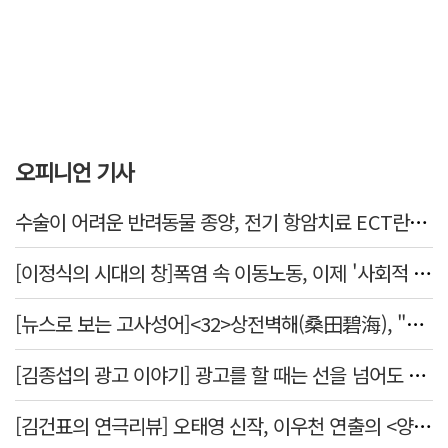
오피니언 기사
수술이 어려운 반려동물 종양, 전기 항암치료 ECT란? [반려동물 건강톡톡]
[이정식의 시대의 창]폭염 속 이동노동, 이제 '사회적 위험 관리'로 전환할 때
[뉴스로 보는 고사성어]<32>상전벽해(桑田碧海), "뽕나무밭이 푸른 바다가 되었다."
[김종섭의 광고 이야기] 광고를 할 때는 선을 넘어도 좋습니다.
[김건표의 연극리뷰] 오태영 신작, 이우천 연출의 <양은 양순하다>"국민을 온순한 양으로 길들이는 전체주의적 정치의 알레고리"