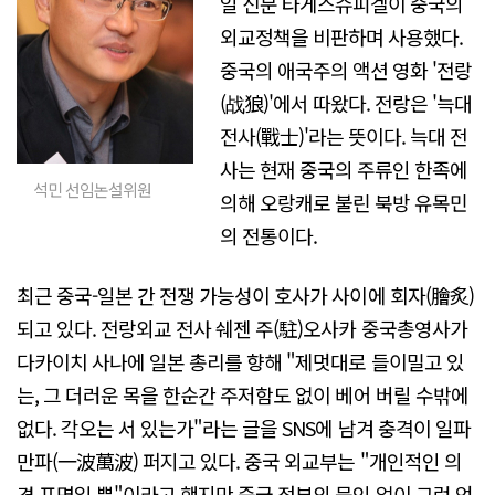
일 신문 타게스슈피겔이 중국의
외교정책을 비판하며 사용했다.
중국의 애국주의 액션 영화 '전랑
(战狼)'에서 따왔다. 전랑은 '늑대
전사(戰士)'라는 뜻이다. 늑대 전
사는 현재 중국의 주류인 한족에
석민 선임논설위원
의해 오랑캐로 불린 북방 유목민
의 전통이다.
최근 중국-일본 간 전쟁 가능성이 호사가 사이에 회자(膾炙)
되고 있다. 전랑외교 전사 쉐젠 주(駐)오사카 중국총영사가
다카이치 사나에 일본 총리를 향해 "제멋대로 들이밀고 있
는, 그 더러운 목을 한순간 주저함도 없이 베어 버릴 수밖에
없다. 각오는 서 있는가"라는 글을 SNS에 남겨 충격이 일파
만파(一波萬波) 퍼지고 있다. 중국 외교부는 "개인적인 의
견 표명일 뿐"이라고 했지만 중국 정부의 묵인 없이 그런 엄