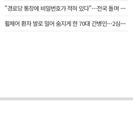
"경로당 통장에 비밀번호가 적혀 있다"…전국 돌며 경로당 13곳 턴 30대 구속
휠체어 환자 발로 밀어 숨지게 한 70대 간병인…2심도 집행유예