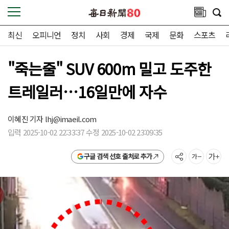
최신
오피니언
정치
사회
경제
국제
문화
스포츠
"죽는줄" SUV 600m 밀고 도주한
트레일러…16일만에 자수
이혜진 기자
lhj@imaeil.com
입력 2025-10-02 22:33:37 수정 2025-10-02 23:09:35
구글 검색 선호 출처로 추가