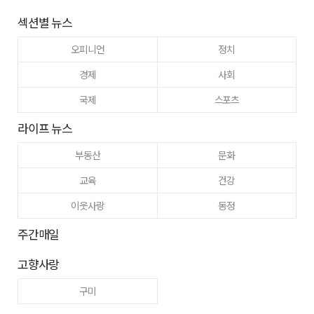
섹션별 뉴스
오피니언
정치
경제
사회
국제
스포츠
라이프 뉴스
부동산
문화
교육
건강
이웃사랑
동정
주간매일
고향사랑
구미