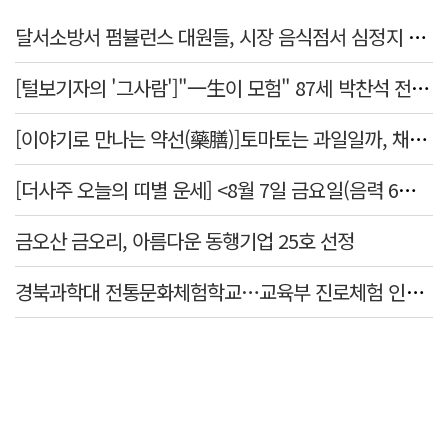
달서소방서 펌뷸런스 대원들, 시장 음식점서 심정지 환자 생명 살려
[털보기자의 '그사람']"一生이 모험" 87세 박찬석 전 경북대 총장
[이야기로 만나는 약선(藥膳)]토마토는 과일일까, 채소일까
[더사주 오늘의 띠별 운세] <8월 7일 금요일(음력 6월25일)>
금오산 금오리, 아름다운 동행기업 25호 선정
경북과학대 전통문화체험학교…교육부 진로체험 인증기관 선정