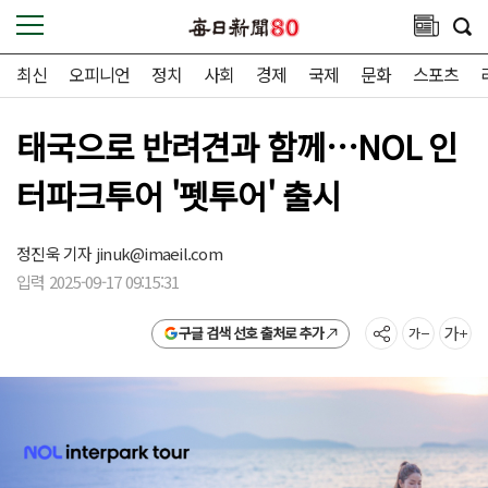
최신
오피니언
정치
사회
경제
국제
문화
스포츠
태국으로 반려견과 함께…NOL 인
터파크투어 '펫투어' 출시
정진욱 기자
jinuk@imaeil.com
입력 2025-09-17 09:15:31
구글 검색 선호 출처로 추가