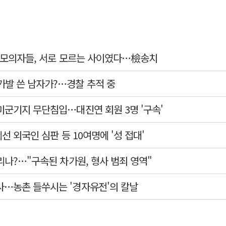
살 모의자들, 서로 모르는 사이였다…檢송치
가발 쓴 남자가?…경찰 추적 중
미군기지 무단침입…대진연 회원 3명 '구속'
예선 외국인 심판 등 10여명에 '성 접대'
리나?…"구속된 차가원, 형사 범죄 영역"
사…농촌 들쑤시는 '경자유전'의 칼날