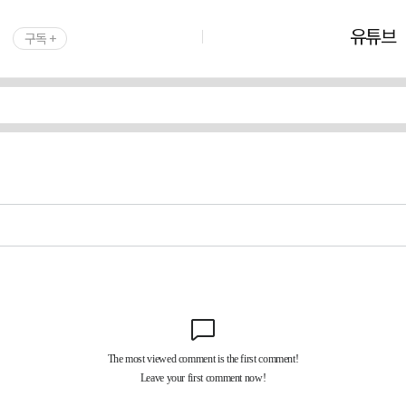
유튜브
구독 +