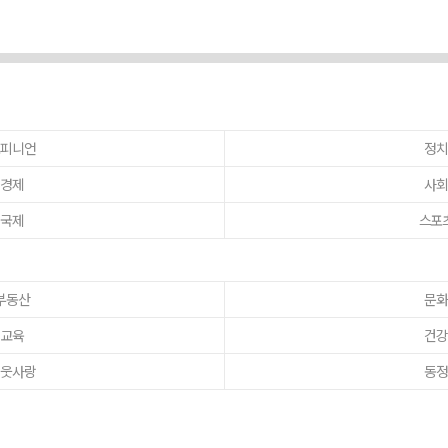
피니언
정
경제
사
국제
스포
부동산
문
교육
건
웃사랑
동