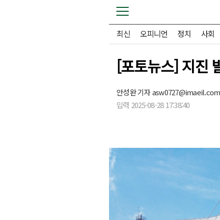
최신
오피니언
정치
사회
[포토뉴스] 지진 
안성완 기자
asw0727@imaeil.co
입력 2025-08-28 17:38:40