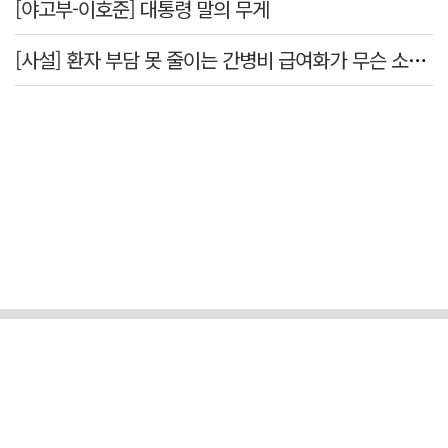
[야고부-이호준] 대통령 말의 무게
[사설] 환자 부담 못 줄이는 간병비 급여화가 무슨 소용인가