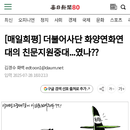
최신
오피니언
정치
사회
경제
국제
문화
스포츠
[매일희평] 더불어사단 화양연화연
대의 친문지원중대...였나??
김경수 화백
edtoon1@daum.net
입력 2025-07-28 18:02:13
구글 검색 선호 출처로 추가