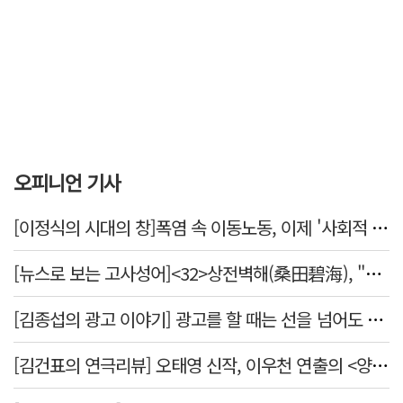
오피니언 기사
[이정식의 시대의 창]폭염 속 이동노동, 이제 '사회적 위험 관리'로 전환할 때
[뉴스로 보는 고사성어]<32>상전벽해(桑田碧海), "뽕나무밭이 푸른 바다가 되었다."
[김종섭의 광고 이야기] 광고를 할 때는 선을 넘어도 좋습니다.
[김건표의 연극리뷰] 오태영 신작, 이우천 연출의 <양은 양순하다>"국민을 온순한 양으로 길들이는 전체주의적 정치의 알레고리"