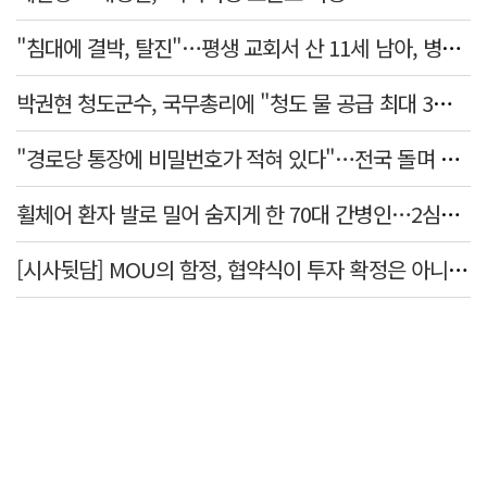
"침대에 결박, 탈진"…평생 교회서 산 11세 남아, 병원 이송 끝 숨져
박권현 청도군수, 국무총리에 "청도 물 공급 최대 3만t 늘려달라"
"경로당 통장에 비밀번호가 적혀 있다"…전국 돌며 경로당 13곳 턴 30대 구속
휠체어 환자 발로 밀어 숨지게 한 70대 간병인…2심도 집행유예
[시사뒷담] MOU의 함정, 협약식이 투자 확정은 아니긴 해