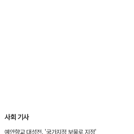
사회 기사
예안향교 대성전, '국가지정 보물로 지정'