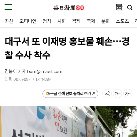
최신
오피니언
정치
사회
경제
국제
문화
스포츠
대구서 또 이재명 홍보물 훼손…경
찰 수사 착수
김봄이 기자
bom@imaeil.com
입력 2025-05-17 13:44:59
구글 검색 선호 출처로 추가