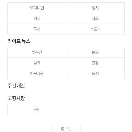
오피니언
정치
경제
사회
국제
스포츠
라이프 뉴스
부동산
문화
교육
건강
이웃사랑
동정
주간매일
고향사랑
구미
로그인