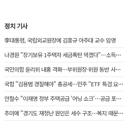
정치 기사
李대통령, 국립외교원장에 김흥규 아주대 교수 임명
나경원 "장기보유 1주택자 세금폭탄 막겠다"…소득세법 개정안 발의
국민의힘 윤리위 내홍 격화…부위원장·위원 동반 사퇴 선언
국힘 "김용범 경질해야" 총공세…민주 "ETF 특검 요구는 마타도어"
안철수 "이재명 정부 주택공급 '어닝 쇼크'…공급 포기한 대통령"
추미애 "경기도 재정난 원인은 세수 구조…복지 때문 아냐"