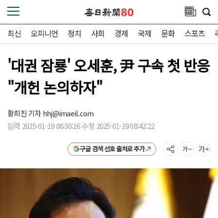
최신
오피니언
정치
사회
경제
국제
문화
스포츠
'대권 잠룡' 오세훈, 尹 구속 첫 반응
"개헌 논의하자"
황희진 기자
hhj@imaeil.com
입력 2025-01-19 08:30:16 수정 2025-01-19 08:42:22
구글 검색 선호 출처로 추가