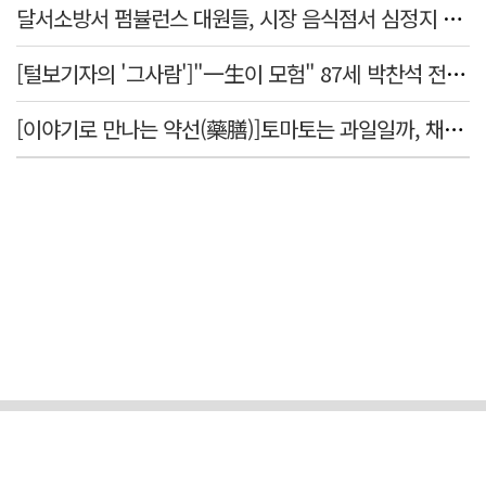
달서소방서 펌뷸런스 대원들, 시장 음식점서 심정지 환자 생명 살려
[털보기자의 '그사람']"一生이 모험" 87세 박찬석 전 경북대 총장
[이야기로 만나는 약선(藥膳)]토마토는 과일일까, 채소일까