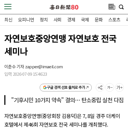
최신
오피니언
정치
사회
경제
국제
문화
스포츠
자연보호중앙연맹 자연보호 전국
세미나
이춘수 기자
zapper@imaeil.com
입력 2026-07-09 15:46:23
구글 검색 선호 출처로 추가
"기후시민 10가지 약속" 결의… 탄소중립 실천 다짐
자연보호중앙연맹(중앙회장 김용덕)은 7, 8일 경주 더케이
호텔에서 제46회 자연보호 전국 세미나를 개최했다.