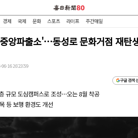
경제
국제
문화
스포츠
라이프
주간매일
'중앙파출소'…동성로 문화거점 재탄생,
06-16 20:23:59
구글 검색 
4층 규모 도심캠퍼스로 조성…오는 8월 착공
목 등 보행 환경도 개선