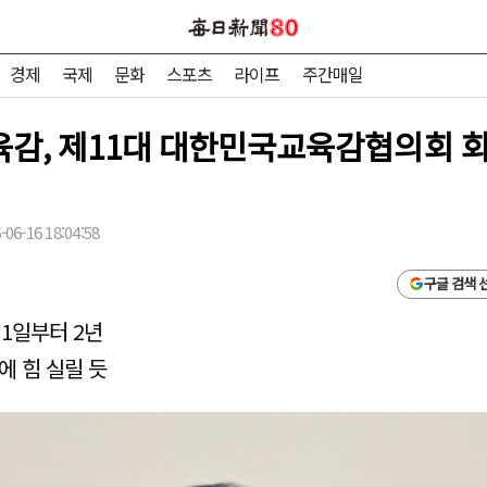
경제
국제
문화
스포츠
라이프
주간매일
감, 제11대 대한민국교육감협의회 회
06-16 18:04:58
구글 검색 
 1일부터 2년
에 힘 실릴 듯